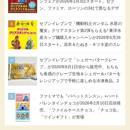
ンフェアが2026年2月3日スタート。セブ
ン、ファミマ、ローソンの3社で異なるデザ
イン＆対象商品
セブンイレブンで『機動戦士ガンダム 水星の
魔女』クリアスタンド第2弾もらえる! 東洋水
産カップ麺購入キャンペーンが2026年5月26
日スタート。浴衣＆たぬき・キツネ姿のスレ
ッタ / ミオリネ / グエル / エラン(強化人士4
号・5号) / シャディクが全6種のクリアスタ
セブンイレブンで「シュガーバタークレー
ンドになって登場!
プ」が2026年8月1日頃から販売中、もちも
ち食感のクレープ生地＆シュガー＆バターを
レンジアップで手軽に楽しめる冷凍食品。2
個入り
ファミマでも『パペットスンスン』×ハート
バレンタインチョコが2026年2月10日店頭発
売、「ファイルケースチョコ」「チョコ缶」
「ツインギフト」が登場