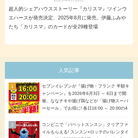
超人的シェアハウスストーリー『カリスマ』ツインウ
エハースが発売決定、2025年8月に発売。伊藤ふみや
たち「カリスマ」のカードが全29種登場
人気記事
セブンイレブンが『揚げ物・フランク 半額キ
ャンペーン』を2026年6月3日 ～ 6日まで開
催、ななチキや揚げ鶏などが「揚げ物スーパ
ーセール」でお得に! 各日16:00 ～ 20:00の4
時間限定で実施。ななチキが税抜き116円、
アメリカンドッグが税抜き69円!
コンビニで「パペットスンスン」クリアファ
イルもらえる! スンスン×ロッテのバレンタイ