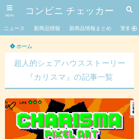
コンビニ チェッカー
MENU
ニュース
新商品情報
新商品情報まとめ
実食レ
ホーム
超人的シェアハウスストーリー
『カリスマ』の記事一覧