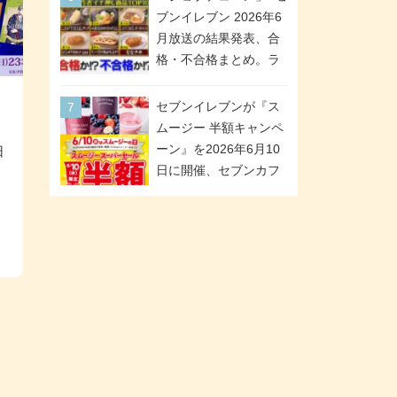
が全6種のクリアスタン
「ツインギフト」が登
ブンイレブン 2026年6
ドになって登場!
場
月放送の結果発表、合
格・不合格まとめ。ラ
ンキング1位は満場一致
合格「金のハンバー
セブンイレブンが『ス
グ」。満場一致合格数
マ
ムージー 半額キャンペ
は6商品、合格数は2商
ーン』を2026年6月10
日
品。TVerでの見逃し配
日に開催、セブンカフ
信もあり
ェ スムージーがスーパ
ーセールでお得に!