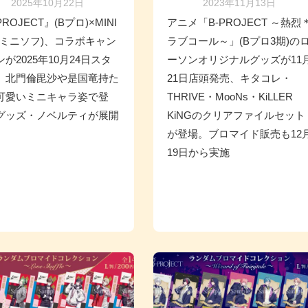
2025年10月22日
2023年11月13日
PROJECT』(Bプロ)×MINI
アニメ「B-PROJECT ～熱烈
F(ミニソフ)、コラボキャン
ラブコール～」(Bプロ3期)の
が2025年10月24日スタ
ーソンオリジナルグッズが11
。北門倫毘沙や是国竜持た
21日店頭発売、キタコレ・
可愛いミニキャラ姿で登
THRIVE・MooNs・KiLLER
グッズ・ノベルティが展開
KiNGのクリアファイルセット
が登場。ブロマイド販売も12
19日から実施