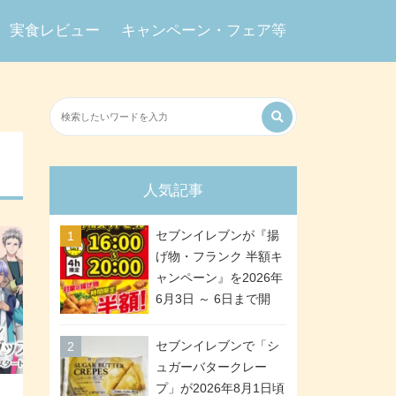
実食レビュー
キャンペーン・フェア等
人気記事
セブンイレブンが『揚
げ物・フランク 半額キ
ャンペーン』を2026年
6月3日 ～ 6日まで開
催、ななチキや揚げ鶏
などが「揚げ物スーパ
セブンイレブンで「シ
ーセール」でお得に! 各
ュガーバタークレー
日16:00 ～ 20:00の4時
プ」が2026年8月1日頃