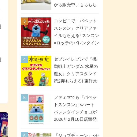
間限定で実施。ななチ
から販売中、もちもち
＊
キが税抜き116円、ア
食感のクレープ生地＆
メリカンドッグが税抜
ロ
シュガー＆バターをレ
コンビニで「パペット
き69円!
月
ンジアップで手軽に楽
スンスン」クリアファ
しめる冷凍食品。2個入
イルもらえる! スンスン
り
×ロッテのバレンタイン
フェアが2026年2月3日
スタート。セブン、フ
セブンイレブンで『機
月
ァミマ、ローソンの3社
動戦士ガンダム 水星の
で異なるデザイン＆対
魔女』クリアスタンド
象商品
第2弾もらえる! 東洋水
産カップ麺購入キャン
ペーンが2026年5月26
ファミマでも『パペッ
日スタート。浴衣＆た
トスンスン』×ハート
ぬき・キツネ姿のスレ
バレンタインチョコが
ッタ / ミオリネ / グエ
2026年2月10日店頭発
ル / エラン(強化人士4
売、「ファイルケース
号・5号) / シャディク
チョコ」「チョコ缶」
「ジョブチューン」×セ