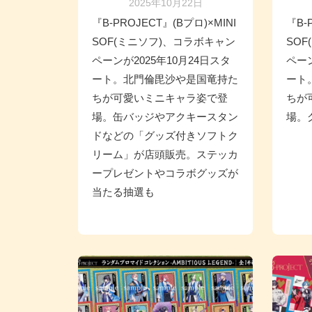
2025年10月22日
『B-PROJECT』(Bプロ)×MINI
『B-
SOF(ミニソフ)、コラボキャン
SO
ペーンが2025年10月24日スタ
ペーン
ート。北門倫毘沙や是国竜持た
ート
ちが可愛いミニキャラ姿で登
ちが
場。缶バッジやアクキースタン
場。
ドなどの「グッズ付きソフトク
リーム」が店頭販売。ステッカ
ープレゼントやコラボグッズが
当たる抽選も