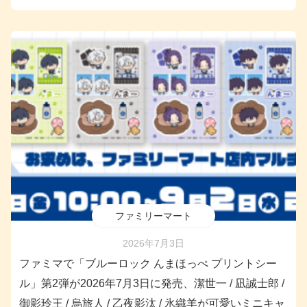
ファミリーマート
2026年7月3日
ファミマで「ブルーロック んまほっぺ プリントシー
ル」第2弾が2026年7月3日に発売、潔世一 / 凪誠士郎 /
御影玲王 / 烏旅人 / 乙夜影汰 / 氷織羊が可愛いミニキャ