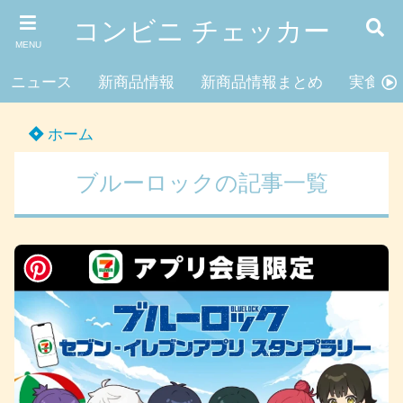
コンビニ チェッカー
MENU
ニュース
新商品情報
新商品情報まとめ
実食レ
ホーム
ブルーロックの記事一覧