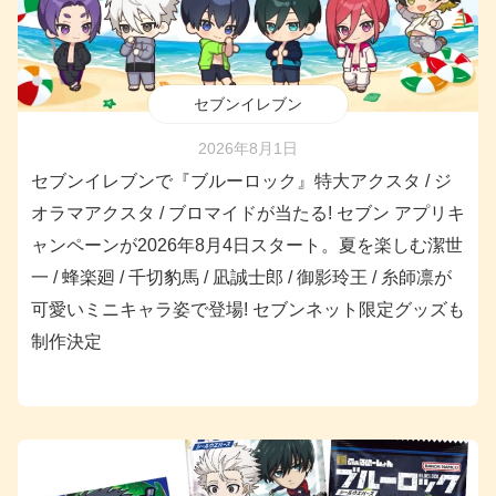
セブンイレブン
2026年8月1日
セブンイレブンで『ブルーロック』特大アクスタ / ジ
オラマアクスタ / ブロマイドが当たる! セブン アプリキ
ャンペーンが2026年8月4日スタート。夏を楽しむ潔世
一 / 蜂楽廻 / 千切豹馬 / 凪誠士郎 / 御影玲王 / 糸師凛が
可愛いミニキャラ姿で登場! セブンネット限定グッズも
制作決定