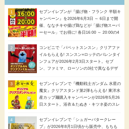
セブンイレブンが『揚げ物・フランク 半額キ
ャンペーン』を2026年6月3日 ～ 6日まで開
催、ななチキや揚げ鶏などが「揚げ物スーパ
ーセール」でお得に! 各日16:00 ～ 20:00の4
時間限定で実施。ななチキが税抜き116円、
アメリカンドッグが税抜き69円!
コンビニで「パペットスンスン」クリアファ
イルもらえる! スンスン×ロッテのバレンタイ
ンフェアが2026年2月3日スタート。セブ
ン、ファミマ、ローソンの3社で異なるデザ
イン＆対象商品
セブンイレブンで『機動戦士ガンダム 水星の
魔女』クリアスタンド第2弾もらえる! 東洋水
産カップ麺購入キャンペーンが2026年5月26
日スタート。浴衣＆たぬき・キツネ姿のスレ
ッタ / ミオリネ / グエル / エラン(強化人士4
号・5号) / シャディクが全6種のクリアスタ
セブンイレブンで「シュガーバタークレー
ンドになって登場!
プ」が2026年8月1日頃から販売中、もちも