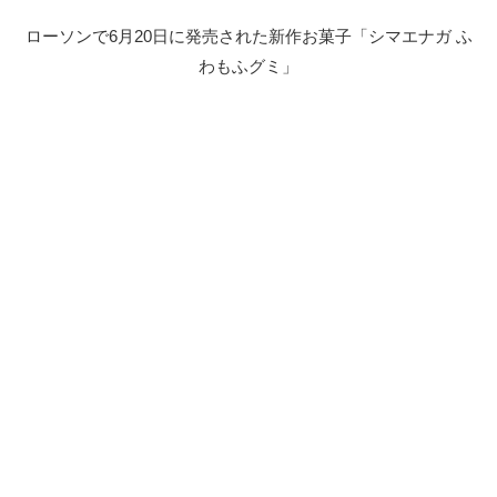
ローソンで6月20日に発売された新作お菓子「シマエナガ ふ
わもふグミ」