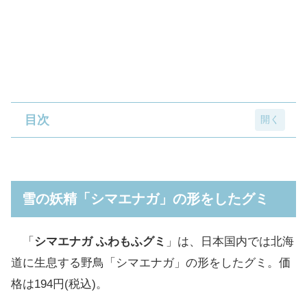
目次
雪の妖精「シマエナガ」の形をしたグミ
真っ白いフォルムに目やくちばしがキュート
雪の妖精「シマエナガ」の形をしたグミ
な「シマエナガ ふわもふグミ」
カロリーは1袋あたり126kcal
「
シマエナガ ふわもふグミ
」は、日本国内では北海
パッケージもグミも可愛いシマエナガグミ
道に生息する野鳥「シマエナガ」の形をしたグミ。価
格は194円(税込)。