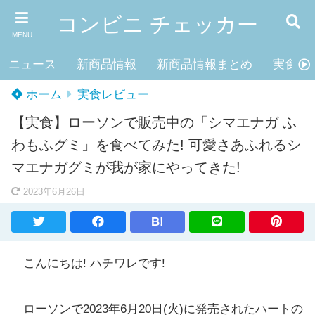
コンビニ チェッカー
MENU
ニュース
新商品情報
新商品情報まとめ
実食レ
ホーム
実食レビュー
【実食】ローソンで販売中の「シマエナガ ふ
わもふグミ」を食べてみた! 可愛さあふれるシ
マエナガグミが我が家にやってきた!
2023年6月26日
B!
こんにちは! ハチワレです!
ローソンで2023年6月20日(火)に発売されたハートの