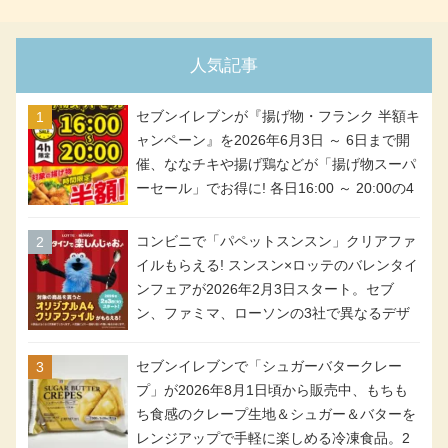
人気記事
セブンイレブンが『揚げ物・フランク 半額キ
ャンペーン』を2026年6月3日 ～ 6日まで開
催、ななチキや揚げ鶏などが「揚げ物スーパ
ーセール」でお得に! 各日16:00 ～ 20:00の4
時間限定で実施。ななチキが税抜き116円、
アメリカンドッグが税抜き69円!
コンビニで「パペットスンスン」クリアファ
イルもらえる! スンスン×ロッテのバレンタイ
ンフェアが2026年2月3日スタート。セブ
ン、ファミマ、ローソンの3社で異なるデザ
イン＆対象商品
セブンイレブンで「シュガーバタークレー
プ」が2026年8月1日頃から販売中、もちも
ち食感のクレープ生地＆シュガー＆バターを
レンジアップで手軽に楽しめる冷凍食品。2