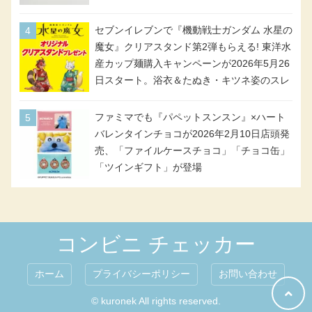
個入り
セブンイレブンで『機動戦士ガンダム 水星の
魔女』クリアスタンド第2弾もらえる! 東洋水
産カップ麺購入キャンペーンが2026年5月26
日スタート。浴衣＆たぬき・キツネ姿のスレ
ッタ / ミオリネ / グエル / エラン(強化人士4
号・5号) / シャディクが全6種のクリアスタ
ファミマでも『パペットスンスン』×ハート
ンドになって登場!
バレンタインチョコが2026年2月10日店頭発
売、「ファイルケースチョコ」「チョコ缶」
「ツインギフト」が登場
コンビニ チェッカー
ホーム
プライバシーポリシー
お問い合わせ
© kuronek All rights reserved.