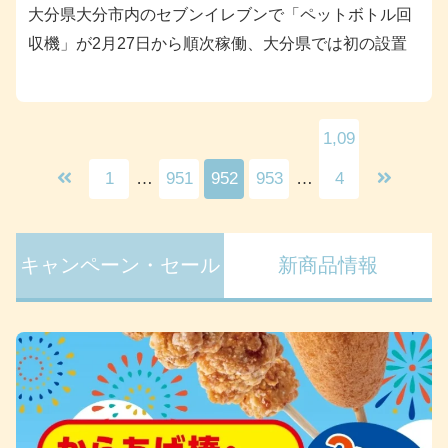
大分県大分市内のセブンイレブンで「ペットボトル回
収機」が2月27日から順次稼働、大分県では初の設置
1,09
1
…
951
952
953
…
4
キャンペーン・セール
新商品情報