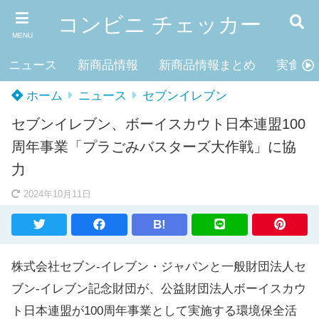
コンビニ チェッカー
MENU
ニュース
新商品情報
新商品情報まとめ
実食レ
ホーム
ニュース
セブンイレブン
セブンイレブン、ボーイスカウト日本連盟100
周年事業「プラごみバスターズ大作戦」に協
力
2024年10月11日
B!
株式会社セブン-イレブン・ジャパンと一般財団法人セ
ブン-イレブン記念財団が、公益財団法人ボーイスカウ
ト日本連盟が100周年事業として実施する環境保全活