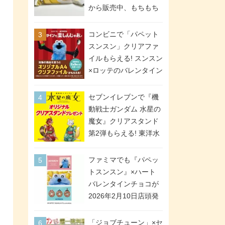
間限定で実施。ななチ
から販売中、もちもち
キが税抜き116円、ア
食感のクレープ生地＆
メリカンドッグが税抜
シュガー＆バターをレ
コンビニで「パペット
き69円!
ンジアップで手軽に楽
スンスン」クリアファ
しめる冷凍食品。2個入
イルもらえる! スンスン
り
×ロッテのバレンタイン
フェアが2026年2月3日
スタート。セブン、フ
セブンイレブンで『機
ァミマ、ローソンの3社
動戦士ガンダム 水星の
で異なるデザイン＆対
魔女』クリアスタンド
象商品
第2弾もらえる! 東洋水
産カップ麺購入キャン
ペーンが2026年5月26
ファミマでも『パペッ
日スタート。浴衣＆た
トスンスン』×ハート
ぬき・キツネ姿のスレ
バレンタインチョコが
ッタ / ミオリネ / グエ
2026年2月10日店頭発
ル / エラン(強化人士4
売、「ファイルケース
号・5号) / シャディク
チョコ」「チョコ缶」
「ジョブチューン」×セ