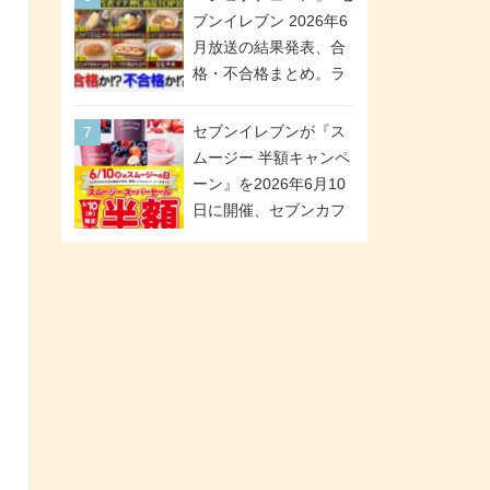
が全6種のクリアスタン
「ツインギフト」が登
ブンイレブン 2026年6
ドになって登場!
場
月放送の結果発表、合
格・不合格まとめ。ラ
ンキング1位は満場一致
合格「金のハンバー
セブンイレブンが『ス
グ」。満場一致合格数
ムージー 半額キャンペ
は6商品、合格数は2商
ーン』を2026年6月10
品。TVerでの見逃し配
日に開催、セブンカフ
信もあり
ェ スムージーがスーパ
ーセールでお得に!