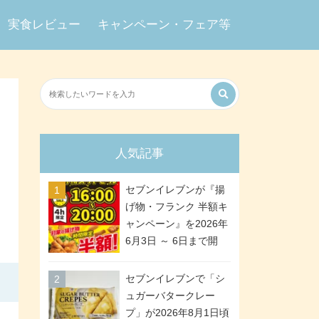
実食レビュー
キャンペーン・フェア等
人気記事
セブンイレブンが『揚
げ物・フランク 半額キ
ャンペーン』を2026年
6月3日 ～ 6日まで開
催、ななチキや揚げ鶏
などが「揚げ物スーパ
セブンイレブンで「シ
ーセール」でお得に! 各
ュガーバタークレー
日16:00 ～ 20:00の4時
プ」が2026年8月1日頃