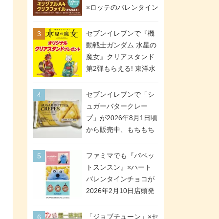
間限定で実施。ななチ
×ロッテのバレンタイン
キが税抜き116円、ア
フェアが2026年2月3日
メリカンドッグが税抜
スタート。セブン、フ
セブンイレブンで『機
き69円!
ァミマ、ローソンの3社
動戦士ガンダム 水星の
で異なるデザイン＆対
魔女』クリアスタンド
象商品
第2弾もらえる! 東洋水
産カップ麺購入キャン
ペーンが2026年5月26
セブンイレブンで「シ
日スタート。浴衣＆た
ュガーバタークレー
ぬき・キツネ姿のスレ
プ」が2026年8月1日頃
ッタ / ミオリネ / グエ
から販売中、もちもち
ル / エラン(強化人士4
食感のクレープ生地＆
号・5号) / シャディク
シュガー＆バターをレ
ファミマでも『パペッ
が全6種のクリアスタン
ンジアップで手軽に楽
トスンスン』×ハート
ドになって登場!
しめる冷凍食品。2個入
バレンタインチョコが
り
2026年2月10日店頭発
売、「ファイルケース
チョコ」「チョコ缶」
「ジョブチューン」×セ