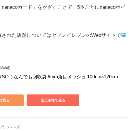
nacoカード」をかざすことで、5本ごとにnanacoポイ
された店舗についてはセブンイレブンのWebサイトで
確
atai)
SOL) なんでも回収袋 6mm角目メッシュ 100cm×120cm
nで見る
楽天市場で見る
ブリッシング