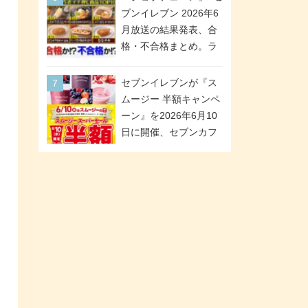
「ツインギフト」が登
ブンイレブン 2026年6
場
月放送の結果発表、合
格・不合格まとめ。ラ
ンキング1位は満場一致
合格「金のハンバー
セブンイレブンが『ス
グ」。満場一致合格数
ムージー 半額キャンペ
は6商品、合格数は2商
ーン』を2026年6月10
品。TVerでの見逃し配
日に開催、セブンカフ
信もあり
ェ スムージーがスーパ
ーセールでお得に!