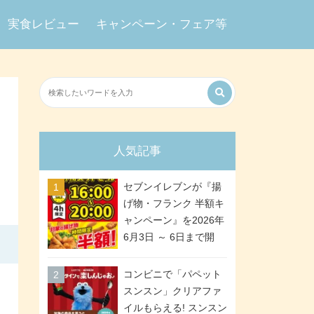
実食レビュー
キャンペーン・フェア等
人気記事
セブンイレブンが『揚
げ物・フランク 半額キ
ャンペーン』を2026年
6月3日 ～ 6日まで開
催、ななチキや揚げ鶏
などが「揚げ物スーパ
コンビニで「パペット
ーセール」でお得に! 各
スンスン」クリアファ
日16:00 ～ 20:00の4時
イルもらえる! スンスン