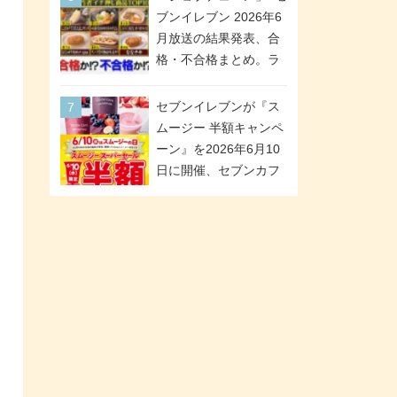
「ツインギフト」が登
ブンイレブン 2026年6
場
月放送の結果発表、合
格・不合格まとめ。ラ
ンキング1位は満場一致
合格「金のハンバー
セブンイレブンが『ス
グ」。満場一致合格数
ムージー 半額キャンペ
は6商品、合格数は2商
ーン』を2026年6月10
品。TVerでの見逃し配
日に開催、セブンカフ
信もあり
ェ スムージーがスーパ
ーセールでお得に!