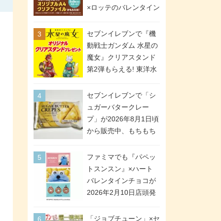
間限定で実施。ななチ
×ロッテのバレンタイン
キが税抜き116円、ア
フェアが2026年2月3日
メリカンドッグが税抜
スタート。セブン、フ
セブンイレブンで『機
き69円!
ァミマ、ローソンの3社
動戦士ガンダム 水星の
で異なるデザイン＆対
魔女』クリアスタンド
象商品
第2弾もらえる! 東洋水
産カップ麺購入キャン
ペーンが2026年5月26
セブンイレブンで「シ
日スタート。浴衣＆た
ュガーバタークレー
ぬき・キツネ姿のスレ
プ」が2026年8月1日頃
ッタ / ミオリネ / グエ
から販売中、もちもち
ル / エラン(強化人士4
食感のクレープ生地＆
号・5号) / シャディク
シュガー＆バターをレ
ファミマでも『パペッ
が全6種のクリアスタン
ンジアップで手軽に楽
トスンスン』×ハート
ドになって登場!
しめる冷凍食品。2個入
バレンタインチョコが
り
2026年2月10日店頭発
売、「ファイルケース
チョコ」「チョコ缶」
「ジョブチューン」×セ