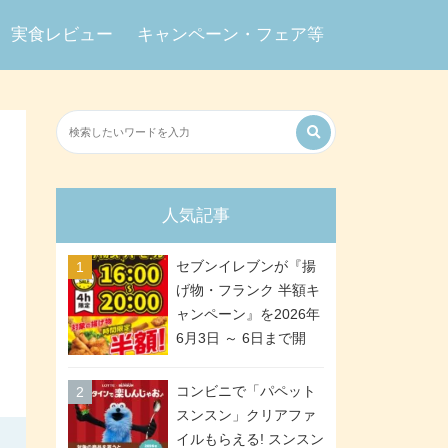
実食レビュー
キャンペーン・フェア等
人気記事
セブンイレブンが『揚
げ物・フランク 半額キ
ャンペーン』を2026年
6月3日 ～ 6日まで開
催、ななチキや揚げ鶏
などが「揚げ物スーパ
コンビニで「パペット
ーセール」でお得に! 各
スンスン」クリアファ
日16:00 ～ 20:00の4時
イルもらえる! スンスン