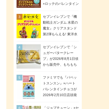
間限定で実施。ななチ
×ロッテのバレンタイン
キが税抜き116円、ア
フェアが2026年2月3日
メリカンドッグが税抜
スタート。セブン、フ
セブンイレブンで『機
き69円!
ァミマ、ローソンの3社
動戦士ガンダム 水星の
で異なるデザイン＆対
魔女』クリアスタンド
象商品
第2弾もらえる! 東洋水
産カップ麺購入キャン
ペーンが2026年5月26
セブンイレブンで「シ
日スタート。浴衣＆た
ュガーバタークレー
ぬき・キツネ姿のスレ
プ」が2026年8月1日頃
ッタ / ミオリネ / グエ
から販売中、もちもち
ル / エラン(強化人士4
食感のクレープ生地＆
号・5号) / シャディク
シュガー＆バターをレ
ファミマでも『パペッ
が全6種のクリアスタン
ンジアップで手軽に楽
トスンスン』×ハート
ドになって登場!
しめる冷凍食品。2個入
バレンタインチョコが
り
2026年2月10日店頭発
売、「ファイルケース
チョコ」「チョコ缶」
「ジョブチューン」×セ