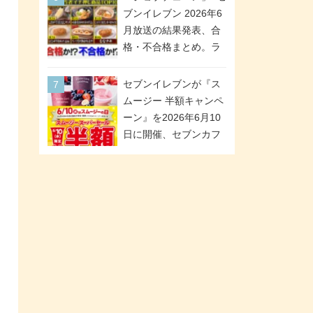
「ツインギフト」が登
ブンイレブン 2026年6
場
月放送の結果発表、合
格・不合格まとめ。ラ
ンキング1位は満場一致
合格「金のハンバー
セブンイレブンが『ス
グ」。満場一致合格数
ムージー 半額キャンペ
は6商品、合格数は2商
ーン』を2026年6月10
品。TVerでの見逃し配
日に開催、セブンカフ
信もあり
ェ スムージーがスーパ
ーセールでお得に!