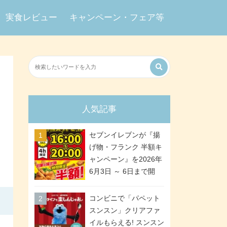
実食レビュー
キャンペーン・フェア等
人気記事
セブンイレブンが『揚
げ物・フランク 半額キ
ャンペーン』を2026年
6月3日 ～ 6日まで開
催、ななチキや揚げ鶏
などが「揚げ物スーパ
コンビニで「パペット
ーセール」でお得に! 各
スンスン」クリアファ
日16:00 ～ 20:00の4時
イルもらえる! スンスン