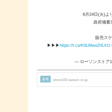
6月24日(火)
政府備蓄
販売ス
▶▶▶
https://t.co/K0LMwoZIIL
#ロ
— ローソンストア100 
参考
store100.lawson.co.jp