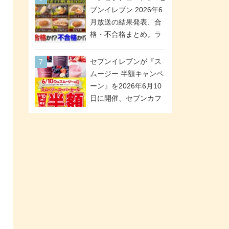
「ツインギフト」が登
ブンイレブン 2026年6
場
月放送の結果発表、合
格・不合格まとめ。ラ
ンキング1位は満場一致
合格「金のハンバー
セブンイレブンが『ス
グ」。満場一致合格数
ムージー 半額キャンペ
は6商品、合格数は2商
ーン』を2026年6月10
品。TVerでの見逃し配
日に開催、セブンカフ
信もあり
ェ スムージーがスーパ
ーセールでお得に!