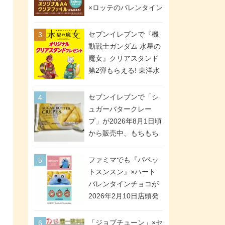
間限定で実施。ななチ
×ロッテのバレンタイン
キが税抜き116円、ア
フェアが2026年2月3日
メリカンドッグが税抜
スタート。セブン、フ
セブンイレブンで『機
き69円!
ァミマ、ローソンの3社
動戦士ガンダム 水星の
で異なるデザイン＆対
魔女』クリアスタンド
象商品
第2弾もらえる! 東洋水
産カップ麺購入キャン
ペーンが2026年5月26
セブンイレブンで「シ
日スタート。浴衣＆た
ュガーバタークレー
ぬき・キツネ姿のスレ
プ」が2026年8月1日頃
ッタ / ミオリネ / グエ
から販売中、もちもち
ル / エラン(強化人士4
食感のクレープ生地＆
号・5号) / シャディク
シュガー＆バターをレ
ファミマでも『パペッ
が全6種のクリアスタン
ンジアップで手軽に楽
トスンスン』×ハート
ドになって登場!
しめる冷凍食品。2個入
バレンタインチョコが
り
2026年2月10日店頭発
売、「ファイルケース
チョコ」「チョコ缶」
「ジョブチューン」×セ