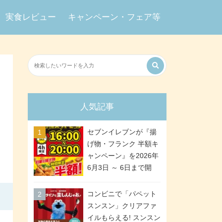
実食レビュー
キャンペーン・フェア等
人気記事
セブンイレブンが『揚
げ物・フランク 半額キ
ャンペーン』を2026年
6月3日 ～ 6日まで開
催、ななチキや揚げ鶏
などが「揚げ物スーパ
コンビニで「パペット
ーセール」でお得に! 各
スンスン」クリアファ
日16:00 ～ 20:00の4時
イルもらえる! スンスン