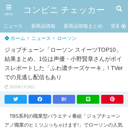
コンビニ チェッカー
MENU
ニュース
新商品情報
新商品情報まとめ
実食レ
ホーム
ニュース
ローソン
ジョブチューン「ローソン スイーツTOP10」
結果まとめ、1位は声優・小野賢章さんがボイ
スレポートした「ふわ濃チーズケーキ」! TVer
での見逃し配信もあり
2025年7月18日
B!
TBS系列の職業型バラエティ番組「ジョブチューン
アノ職業のヒミツぶっちゃけます!」でローソンの人気