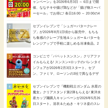
ャンペーン』を2026年6月3日 ～ 6日まで開
催、ななチキや揚げ鶏などが「揚げ物スーパ
ーセール」でお得に! 各日16:00 ～ 20:00の4
時間限定で実施。ななチキが税抜き116円、
アメリカンドッグが税抜き69円!
セブンイレブンで「シュガーバタークレー
プ」が2026年8月1日頃から販売中、もちも
ち食感のクレープ生地＆シュガー＆バターを
レンジアップで手軽に楽しめる冷凍食品。2
個入り
コンビニで「パペットスンスン」クリアファ
イルもらえる! スンスン×ロッテのバレンタイ
ンフェアが2026年2月3日スタート。セブ
ン、ファミマ、ローソンの3社で異なるデザ
イン＆対象商品
セブンイレブンで『機動戦士ガンダム 水星の
魔女』クリアスタンド第2弾もらえる! 東洋水
産カップ麺購入キャンペーンが2026年5月26
日スタート。浴衣＆たぬき・キツネ姿のスレ