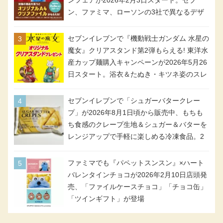
ンフェアが2026年2月3日スタート。セブ
ン、ファミマ、ローソンの3社で異なるデザ
イン＆対象商品
セブンイレブンで『機動戦士ガンダム 水星の
魔女』クリアスタンド第2弾もらえる! 東洋水
産カップ麺購入キャンペーンが2026年5月26
日スタート。浴衣＆たぬき・キツネ姿のスレ
ッタ / ミオリネ / グエル / エラン(強化人士4
号・5号) / シャディクが全6種のクリアスタ
セブンイレブンで「シュガーバタークレー
ンドになって登場!
プ」が2026年8月1日頃から販売中、もちも
ち食感のクレープ生地＆シュガー＆バターを
レンジアップで手軽に楽しめる冷凍食品。2
個入り
ファミマでも『パペットスンスン』×ハート
バレンタインチョコが2026年2月10日店頭発
売、「ファイルケースチョコ」「チョコ缶」
「ツインギフト」が登場