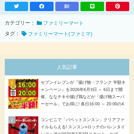
B!
カテゴリー：
ファミリーマート
タグ：
ファミリーマート(ファミマ)
人気記事
セブンイレブンが『揚げ物・フランク 半額キ
ャンペーン』を2026年6月3日 ～ 6日まで開
催、ななチキや揚げ鶏などが「揚げ物スーパ
ーセール」でお得に! 各日16:00 ～ 20:00の4
時間限定で実施。ななチキが税抜き116円、
アメリカンドッグが税抜き69円!
コンビニで「パペットスンスン」クリアファ
イルもらえる! スンスン×ロッテのバレンタイ