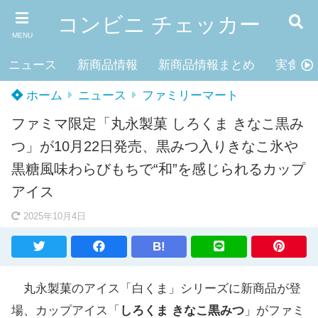
コンビニ チェッカー
MENU
ニュース
新商品情報
新商品情報まとめ
実食レ
ホーム
ニュース
ファミリーマート
ファミマ限定「丸永製菓 しろくま きなこ黒み
つ」が10月22日発売、黒みつ入りきなこ氷や
黒糖風味わらびもちで“和”を感じられるカップ
アイス
2025年10月4日
B!
丸永製菓のアイス「白くま」シリーズに新商品が登
場、カップアイス「
しろくま きなこ黒みつ
」がファミ