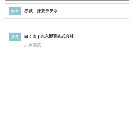
赤城 抹茶ラテ氷
参考
白くま | 丸永製菓株式会社
参考
丸永製菓