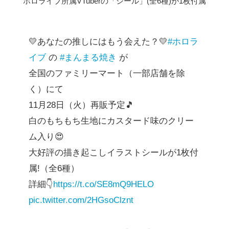
ホロライブ所属VTuberの「シール」(全6種)が1枚付属
💛あなたの推しにはもう会えた？💛
#ホロラ
イブ
の
#まんまる焼き
が
全国のファミリーマート（一部店舗を除
く）にて
11月28日（火）再販予定🎵
白のもちもち生地にカスタード味のクリー
ム入り😍
大好評の描き起こしイラストシールが1枚付
属!（全6種）
詳細👇
https://t.co/SE8mQ9HELO
pic.twitter.com/2HGsoClznt