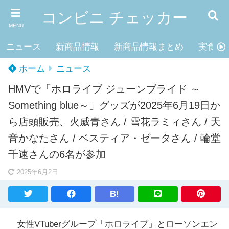
コンビニ チェッカー
MENU
ニュース
新商品情報
新商品情報まとめ
実食レ
ホーム
ニュース
HMVで「ホロライブ ジューンブライド ～
Something blue～」グッズが2025年6月19日か
ら店頭販売、火威青さん / 雪花ラミィさん / 天
音かなたさん / ベスティア・ゼータさん / 輪堂
千速さんの6名が参加
2025年6月2日
B!
女性VTuberグループ「ホロライブ」とローソンエン