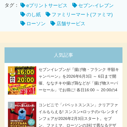
タグ：
eプリントサービス
セブン-イレブン
のし紙
ファミリーマート(ファミマ)
ローソン
店舗サービス
人気記事
セブンイレブンが『揚げ物・フランク 半額キ
ャンペーン』を2026年6月3日 ～ 6日まで開
催、ななチキや揚げ鶏などが「揚げ物スーパ
ーセール」でお得に! 各日16:00 ～ 20:00の4
時間限定で実施。ななチキが税抜き116円、
アメリカンドッグが税抜き69円!
コンビニで「パペットスンスン」クリアファ
イルもらえる! スンスン×ロッテのバレンタイ
ンフェアが2026年2月3日スタート。セブ
ン、ファミマ、ローソンの3社で異なるデザ