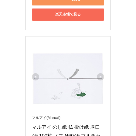
楽天市場で見る
マルアイ(Maruai)
マルアイ のし紙 仏 掛け紙 厚口 
A5 100枚 ノフ-N60A5 マルチカ