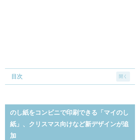
目次
のし紙をコンビニで印刷できる「マイのし
紙」、クリスマス向けなど新デザインが追加
のし紙をコンビニで印刷できる「マイのし
サービスサイトから印刷番号を取得し、コン
紙」、クリスマス向けなど新デザインが追
ビニでプリントアウト
加
アプリ版もリリース