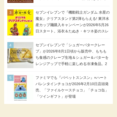
イン＆対象商品
セブンイレブンで『機動戦士ガンダム 水星の
魔女』クリアスタンド第2弾もらえる! 東洋水
産カップ麺購入キャンペーンが2026年5月26
日スタート。浴衣＆たぬき・キツネ姿のスレ
ッタ / ミオリネ / グエル / エラン(強化人士4
号・5号) / シャディクが全6種のクリアスタ
セブンイレブンで「シュガーバタークレー
ンドになって登場!
プ」が2026年8月1日頃から販売中、もちも
ち食感のクレープ生地＆シュガー＆バターを
レンジアップで手軽に楽しめる冷凍食品。2
個入り
ファミマでも『パペットスンスン』×ハート
バレンタインチョコが2026年2月10日店頭発
売、「ファイルケースチョコ」「チョコ缶」
「ツインギフト」が登場