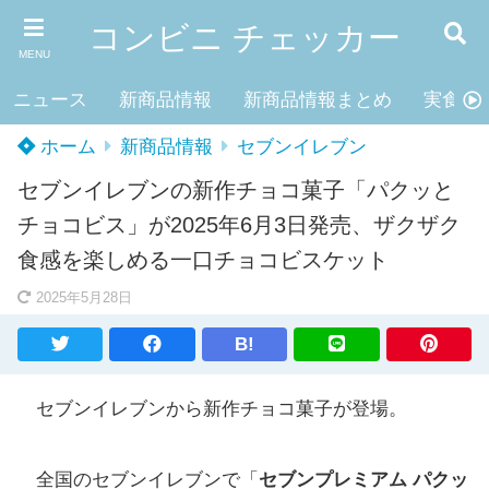
コンビニ チェッカー
MENU
ニュース
新商品情報
新商品情報まとめ
実食レ
ホーム
新商品情報
セブンイレブン
セブンイレブンの新作チョコ菓子「パクッと
チョコビス」が2025年6月3日発売、ザクザク
食感を楽しめる一口チョコビスケット
2025年5月28日
B!
セブンイレブンから新作チョコ菓子が登場。
全国のセブンイレブンで「
セブンプレミアム パクッ