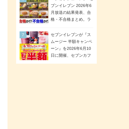
が全6種のクリアスタン
「ツインギフト」が登
ブンイレブン 2026年6
ドになって登場!
場
月放送の結果発表、合
格・不合格まとめ。ラ
ンキング1位は満場一致
合格「金のハンバー
セブンイレブンが『ス
グ」。満場一致合格数
ムージー 半額キャンペ
は6商品、合格数は2商
ーン』を2026年6月10
品。TVerでの見逃し配
日に開催、セブンカフ
信もあり
ェ スムージーがスーパ
ーセールでお得に!