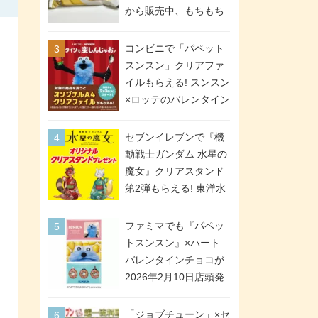
間限定で実施。ななチ
から販売中、もちもち
キが税抜き116円、ア
食感のクレープ生地＆
メリカンドッグが税抜
シュガー＆バターをレ
コンビニで「パペット
き69円!
ンジアップで手軽に楽
スンスン」クリアファ
しめる冷凍食品。2個入
イルもらえる! スンスン
り
×ロッテのバレンタイン
フェアが2026年2月3日
スタート。セブン、フ
セブンイレブンで『機
ァミマ、ローソンの3社
動戦士ガンダム 水星の
で異なるデザイン＆対
魔女』クリアスタンド
象商品
第2弾もらえる! 東洋水
産カップ麺購入キャン
ペーンが2026年5月26
ファミマでも『パペッ
日スタート。浴衣＆た
トスンスン』×ハート
ぬき・キツネ姿のスレ
バレンタインチョコが
ッタ / ミオリネ / グエ
2026年2月10日店頭発
ル / エラン(強化人士4
売、「ファイルケース
号・5号) / シャディク
チョコ」「チョコ缶」
「ジョブチューン」×セ