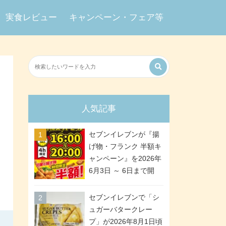
実食レビュー
キャンペーン・フェア等
人気記事
セブンイレブンが『揚
げ物・フランク 半額キ
ャンペーン』を2026年
6月3日 ～ 6日まで開
催、ななチキや揚げ鶏
などが「揚げ物スーパ
セブンイレブンで「シ
ーセール」でお得に! 各
ュガーバタークレー
日16:00 ～ 20:00の4時
プ」が2026年8月1日頃