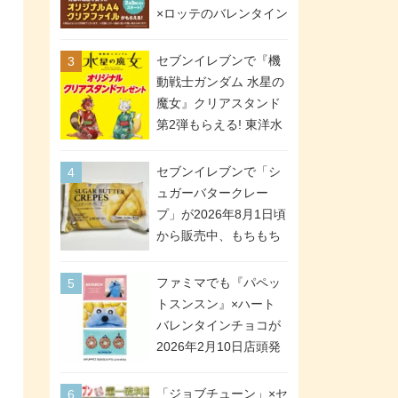
間限定で実施。ななチ
×ロッテのバレンタイン
キが税抜き116円、ア
フェアが2026年2月3日
メリカンドッグが税抜
スタート。セブン、フ
セブンイレブンで『機
き69円!
ァミマ、ローソンの3社
動戦士ガンダム 水星の
で異なるデザイン＆対
魔女』クリアスタンド
象商品
第2弾もらえる! 東洋水
産カップ麺購入キャン
ペーンが2026年5月26
セブンイレブンで「シ
日スタート。浴衣＆た
ュガーバタークレー
ぬき・キツネ姿のスレ
プ」が2026年8月1日頃
ッタ / ミオリネ / グエ
から販売中、もちもち
ル / エラン(強化人士4
食感のクレープ生地＆
号・5号) / シャディク
シュガー＆バターをレ
ファミマでも『パペッ
が全6種のクリアスタン
ンジアップで手軽に楽
トスンスン』×ハート
ドになって登場!
しめる冷凍食品。2個入
バレンタインチョコが
り
2026年2月10日店頭発
売、「ファイルケース
チョコ」「チョコ缶」
「ジョブチューン」×セ