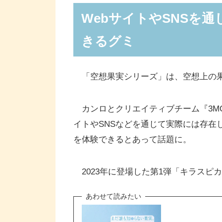
WebサイトやSNSを
「ウチャチャの実」について
きるグミ
「空想果実シリーズ」は、空想上の果
カンロとクリエイティブチーム『3MO
イトやSNSなどを通じて実際には存在
を体験できるとあって話題に。
2023年に登場した第1弾「キラスピ