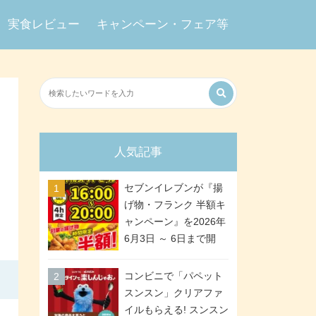
実食レビュー
キャンペーン・フェア等
人気記事
セブンイレブンが『揚
げ物・フランク 半額キ
ャンペーン』を2026年
6月3日 ～ 6日まで開
催、ななチキや揚げ鶏
などが「揚げ物スーパ
コンビニで「パペット
ーセール」でお得に! 各
スンスン」クリアファ
日16:00 ～ 20:00の4時
イルもらえる! スンスン