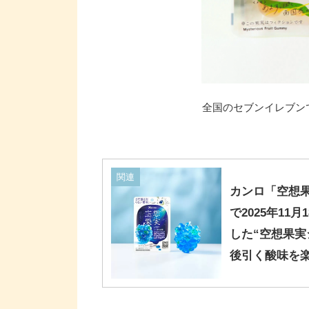
全国のセブンイレブンで
関連
カンロ「空想
で2025年1
した“空想果実
後引く酸味を