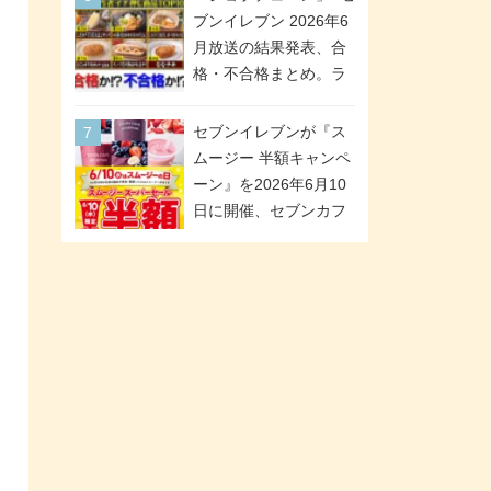
「ツインギフト」が登
ブンイレブン 2026年6
場
月放送の結果発表、合
格・不合格まとめ。ラ
ンキング1位は満場一致
合格「金のハンバー
セブンイレブンが『ス
グ」。満場一致合格数
ムージー 半額キャンペ
は6商品、合格数は2商
ーン』を2026年6月10
品。TVerでの見逃し配
日に開催、セブンカフ
信もあり
ェ スムージーがスーパ
ーセールでお得に!