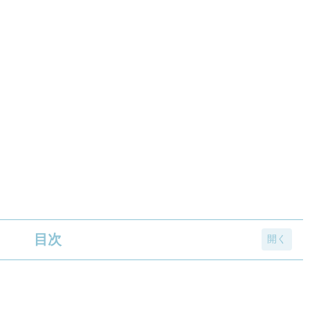
目次
想果実の世界観」を体験できるグミ
見者コメントが記載