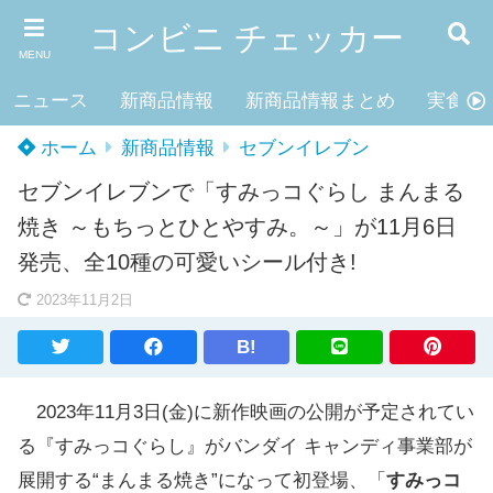
コンビニ チェッカー
MENU
ニュース
新商品情報
新商品情報まとめ
実食レ
ホーム
新商品情報
セブンイレブン
セブンイレブンで「すみっコぐらし まんまる
焼き ～もちっとひとやすみ。～」が11月6日
発売、全10種の可愛いシール付き!
2023年11月2日
B!
2023年11月3日(金)に新作映画の公開が予定されてい
る『すみっコぐらし』がバンダイ キャンディ事業部が
展開する“まんまる焼き”になって初登場、「
すみっコ