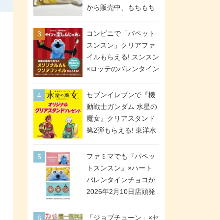
間限定で実施。ななチ
から販売中、もちもち
キが税抜き116円、ア
食感のクレープ生地＆
メリカンドッグが税抜
シュガー＆バターをレ
コンビニで「パペット
き69円!
ンジアップで手軽に楽
スンスン」クリアファ
しめる冷凍食品。2個入
イルもらえる! スンスン
り
×ロッテのバレンタイン
フェアが2026年2月3日
スタート。セブン、フ
セブンイレブンで『機
ァミマ、ローソンの3社
動戦士ガンダム 水星の
で異なるデザイン＆対
魔女』クリアスタンド
象商品
第2弾もらえる! 東洋水
産カップ麺購入キャン
ペーンが2026年5月26
ファミマでも『パペッ
日スタート。浴衣＆た
トスンスン』×ハート
ぬき・キツネ姿のスレ
バレンタインチョコが
ッタ / ミオリネ / グエ
2026年2月10日店頭発
ル / エラン(強化人士4
売、「ファイルケース
号・5号) / シャディク
チョコ」「チョコ缶」
「ジョブチューン」×セ