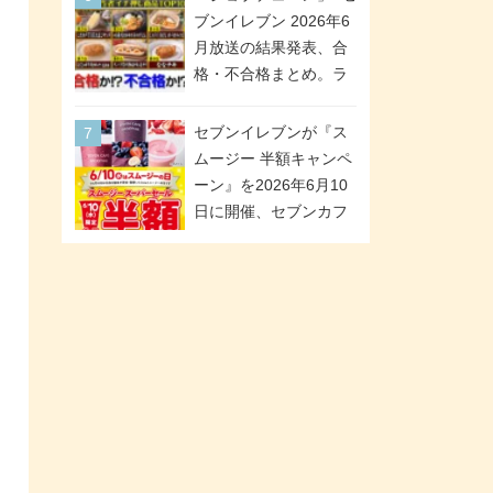
が全6種のクリアスタン
「ツインギフト」が登
ブンイレブン 2026年6
ドになって登場!
場
月放送の結果発表、合
格・不合格まとめ。ラ
ンキング1位は満場一致
合格「金のハンバー
セブンイレブンが『ス
グ」。満場一致合格数
ムージー 半額キャンペ
は6商品、合格数は2商
ーン』を2026年6月10
品。TVerでの見逃し配
日に開催、セブンカフ
信もあり
ェ スムージーがスーパ
ーセールでお得に!