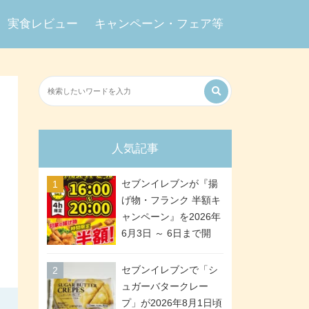
実食レビュー
キャンペーン・フェア等
人気記事
セブンイレブンが『揚
げ物・フランク 半額キ
ャンペーン』を2026年
6月3日 ～ 6日まで開
催、ななチキや揚げ鶏
などが「揚げ物スーパ
セブンイレブンで「シ
ーセール」でお得に! 各
ュガーバタークレー
日16:00 ～ 20:00の4時
プ」が2026年8月1日頃