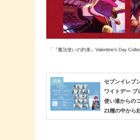
「『魔法使いの約束』Valentine’s Day Col
関連
セブンイレブン
ワイトデー ブ
使い達からの
21種の中から