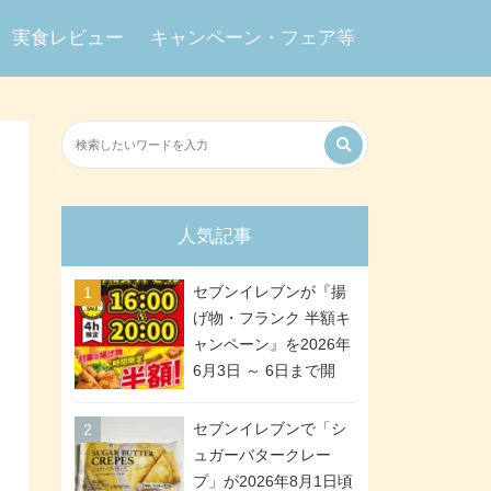
実食レビュー
キャンペーン・フェア等
人気記事
セブンイレブンが『揚
げ物・フランク 半額キ
ャンペーン』を2026年
6月3日 ～ 6日まで開
催、ななチキや揚げ鶏
などが「揚げ物スーパ
セブンイレブンで「シ
ーセール」でお得に! 各
ュガーバタークレー
日16:00 ～ 20:00の4時
プ」が2026年8月1日頃