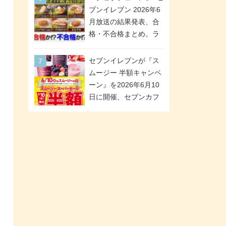
が全6種のクリアスタン
「ツインギフト」が登
ブンイレブン 2026年6
ドになって登場!
場
月放送の結果発表、合
格・不合格まとめ。ラ
ンキング1位は満場一致
合格「金のハンバー
セブンイレブンが『ス
グ」。満場一致合格数
ムージー 半額キャンペ
は6商品、合格数は2商
ーン』を2026年6月10
品。TVerでの見逃し配
日に開催、セブンカフ
信もあり
ェ スムージーがスーパ
ーセールでお得に!