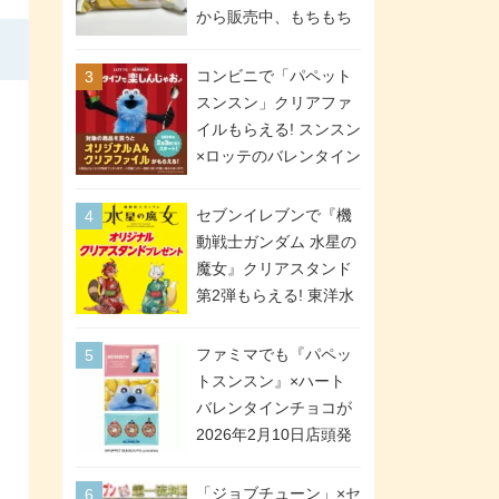
間限定で実施。ななチ
から販売中、もちもち
キが税抜き116円、ア
食感のクレープ生地＆
メリカンドッグが税抜
シュガー＆バターをレ
コンビニで「パペット
き69円!
ンジアップで手軽に楽
スンスン」クリアファ
しめる冷凍食品。2個入
イルもらえる! スンスン
り
×ロッテのバレンタイン
フェアが2026年2月3日
スタート。セブン、フ
セブンイレブンで『機
ァミマ、ローソンの3社
動戦士ガンダム 水星の
で異なるデザイン＆対
魔女』クリアスタンド
象商品
第2弾もらえる! 東洋水
産カップ麺購入キャン
ペーンが2026年5月26
ファミマでも『パペッ
日スタート。浴衣＆た
トスンスン』×ハート
ぬき・キツネ姿のスレ
バレンタインチョコが
ッタ / ミオリネ / グエ
2026年2月10日店頭発
ル / エラン(強化人士4
売、「ファイルケース
号・5号) / シャディク
チョコ」「チョコ缶」
「ジョブチューン」×セ