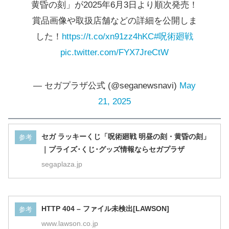
ラストラッキ
アクリル色紙2枚セッ
黄昏の刻」が2025年6月3日より順次発売！
ー賞
ト
賞品画像や取扱店舗などの詳細を公開しま
した！
https://t.co/xn91zz4hKC
#呪術廻戦
pic.twitter.com/FYX7JreCtW
— セガプラザ公式 (@seganewsnavi)
May
21, 2025
セガ ラッキーくじ「呪術廻戦 明昼の刻・黄昏の刻」
参考
｜プライズ･くじ･グッズ情報ならセガプラザ
segaplaza.jp
HTTP 404 – ファイル未検出[LAWSON]
参考
www.lawson.co.jp