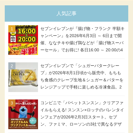
人気記事
セブンイレブンが『揚げ物・フランク 半額キ
ャンペーン』を2026年6月3日 ～ 6日まで開
催、ななチキや揚げ鶏などが「揚げ物スーパ
ーセール」でお得に! 各日16:00 ～ 20:00の4
時間限定で実施。ななチキが税抜き116円、
アメリカンドッグが税抜き69円!
セブンイレブンで「シュガーバタークレー
プ」が2026年8月1日頃から販売中、もちも
ち食感のクレープ生地＆シュガー＆バターを
レンジアップで手軽に楽しめる冷凍食品。2
個入り
コンビニで「パペットスンスン」クリアファ
イルもらえる! スンスン×ロッテのバレンタイ
ンフェアが2026年2月3日スタート。セブ
ン、ファミマ、ローソンの3社で異なるデザ
イン＆対象商品