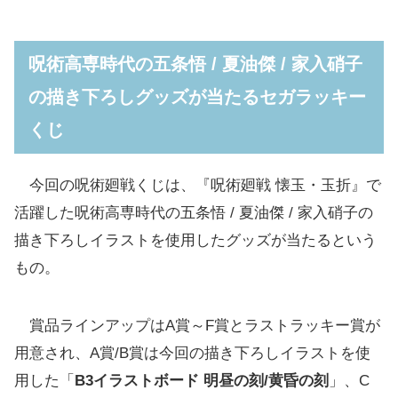
呪術高専時代の五条悟 / 夏油傑 / 家入硝子の
描き下ろしグッズが当たるセガラッキーくじ
呪術高専時代の五条悟 / 夏油傑 / 家入硝子
A賞「B3イラストボード 明昼の刻」
の描き下ろしグッズが当たるセガラッキー
B賞「B3イラストボード 黄昏の刻」
くじ
C賞「クリアバッグ」(全2種)
「アクリルスタンド」「缶バッジ」「クリア
今回の呪術廻戦くじは、『呪術廻戦 懐玉・玉折』で
ファイルセット」もあり
活躍した呪術高専時代の五条悟 / 夏油傑 / 家入硝子の
D賞「アクリルスタンド」(全6種/ランダム)
描き下ろしイラストを使用したグッズが当たるという
E賞「缶バッジ」(全12種/ランダム)
もの。
F賞「クリアファイルセット」(全6種)
ラストラッキー賞は「アクリル色紙2枚セッ
賞品ラインアップはA賞～F賞とラストラッキー賞が
ト」、ダブルラッキー賞もあり
用意され、A賞/B賞は今回の描き下ろしイラストを使
用した「
B3イラストボード 明昼の刻/黄昏の刻
」、C
一度に3回購入で「ステッカー」プレゼント