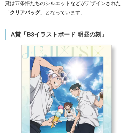
賞は五条悟たちのシルエットなどがデザインされた
「セガ ラッキーくじ 呪術廻戦 明昼の刻・黄
「
クリアバッグ
」となっています。
昏の刻」ラインアップ一覧
ローソンほか取り扱い店舗
A賞「B3イラストボード 明昼の刻」