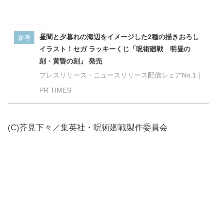
昼間と夕暮れの海辺をイメージした2種の描きおろし
参考
イラスト！セガ ラッキーくじ「呪術廻戦 明昼の
刻・黄昏の刻」 発売
プレスリリース・ニュースリリース配信シェアNo.1｜
PR TIMES
(C)芥見下々／集英社・呪術廻戦製作委員会