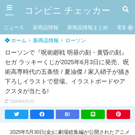
コンビニ チェッカー
MENU
ニュース
新商品情報
新商品情報まとめ
実食レ
ホーム
新商品情報
ローソン
ローソンで『呪術廻戦 明昼の刻・黄昏の刻』
セガ ラッキーくじが2025年6月3日に発売、呪
術高専時代の五条悟 / 夏油傑 / 家入硝子が描き
下ろしイラストで登場。イラストボードやア
クスタが当たる!
2025年6月2日
B!
2025年5月30日(金)に劇場総集編が公開されたアニメ