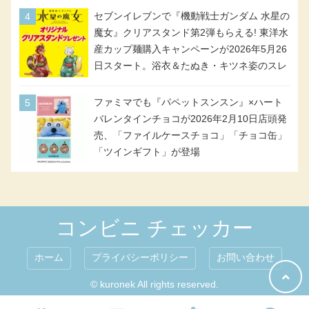
セブンイレブンで『機動戦士ガンダム 水星の
魔女』クリアスタンド第2弾もらえる! 東洋水
産カップ麺購入キャンペーンが2026年5月26
日スタート。浴衣＆たぬき・キツネ姿のスレ
ッタ / ミオリネ / グエル / エラン(強化人士4
号・5号) / シャディクが全6種のクリアスタ
ファミマでも『パペットスンスン』×ハート
ンドになって登場!
バレンタインチョコが2026年2月10日店頭発
売、「ファイルケースチョコ」「チョコ缶」
「ツインギフト」が登場
コンビニ チェッカー
ホーム
プライバシーポリシー
お問い合わせ
© kuronek All rights reserved.