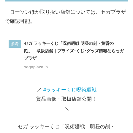
B賞
全1種
昏の刻
ローソンほか取り扱い店舗については、セガプラザ
で確認可能。
全2種
C賞
クリアバッグ
選択可
セガ ラッキーくじ「呪術廻戦 明昼の刻・黄昏の
参考
全6種
刻」 取扱店舗｜プライズ･くじ･グッズ情報ならセガ
D賞
アクリルスタンド
ランダ
プラザ
ム
segaplaza.jp
全12種
E賞
缶バッジ
ランダ
／
#ラッキーくじ呪術廻戦
ム
賞品画像・取扱店舗公開！
＼
クリアファイルセッ
全6種
F賞
ト
選択可
セガ ラッキーくじ「呪術廻戦 明昼の刻・