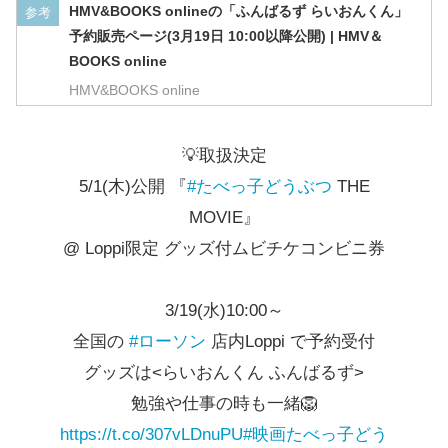
HMV&BOOKS onlineの「ふんばるず らいおんくん」
参考
予約販売ページ(3月19日 10:00以降公開) | HMV＆
BOOKS online
HMV&BOOKS online
💡取扱決定
5/1(木)公開 『
#たべっ子どうぶつ
THE
MOVIE』
@ Loppi限定 グッズ付ムビチケコンビニ券
3/19(水)10:00～
全国の
#ローソン
店内Loppi で予約受付
グッズは<らいおんくん ふんばるず>
勉強や仕事の時も一緒🦁
https://t.co/307vLDnuPU
#映画たべっ子どう