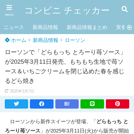
コンビニ チェッカー
MENU
ニュース
新商品情報
新商品情報まとめ
実食レ
ホーム
新商品情報
ローソン
ローソンで「どらもっち とろーり苺ソース」
が2025年3月11日発売、もちもち生地で苺ソ
ース＆いちごクリームを閉じ込めた春を感じ
るどら焼き
2025年3月7日
B!
ローソンから新作スイーツが登場、「
どらもっち と
ろーり苺ソース
」が2025年3月11日(火)から販売が開始