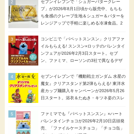
アメリカンドッグが税抜き69円!
セブンイレブンで「シュガーバタークレー
プ」が2026年8月1日頃から販売中、もちも
ち食感のクレープ生地＆シュガー＆バターを
レンジアップで手軽に楽しめる冷凍食品。2
個入り
コンビニで「パペットスンスン」クリアファ
イルもらえる! スンスン×ロッテのバレンタイ
ンフェアが2026年2月3日スタート。セブ
ン、ファミマ、ローソンの3社で異なるデザ
イン＆対象商品
セブンイレブンで『機動戦士ガンダム 水星の
魔女』クリアスタンド第2弾もらえる! 東洋水
産カップ麺購入キャンペーンが2026年5月26
日スタート。浴衣＆たぬき・キツネ姿のスレ
ッタ / ミオリネ / グエル / エラン(強化人士4
号・5号) / シャディクが全6種のクリアスタ
ファミマでも『パペットスンスン』×ハート
ンドになって登場!
バレンタインチョコが2026年2月10日店頭発
売、「ファイルケースチョコ」「チョコ缶」