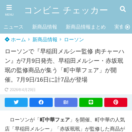
コンビニ チェッカー
MENU
ニュース
新商品情報
新商品情報まとめ
実食レ
ホーム
新商品情報
ローソン
ローソンで『早稲田メルシー監修 肉チャーハ
ン』が7月9日発売、早稲田メルシー・赤坂珉
珉の監修商品が集う「町中華フェア」が開
催。7月9日/16日に計7品が登場
2026年4月29日
B!
ローソンが「
町中華フェア
」を開催、町中華の人気
店「早稲田メルシー」「赤坂珉珉」が監修した商品が