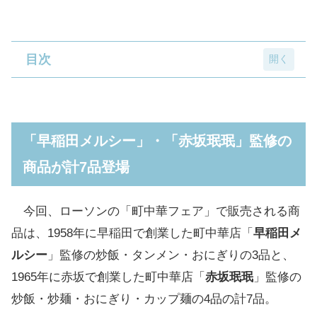
目次
「早稲田メルシー」・「赤坂珉珉」監修の商
品が計7品登場
「早稲田メルシー」・「赤坂珉珉」監修の
【7月9日発売】早稲田メルシー監修 肉チャー
商品が計7品登場
ハン
【7月9日発売】赤坂珉珉監修 ドラゴン麻婆
今回、ローソンの「町中華フェア」で販売される商
【7月9日発売】エースコック 赤坂珉珉監修
品は、1958年に早稲田で創業した町中華店「
早稲田メ
ドラゴン味噌タンメン麺大盛り
ルシー
」監修の炒飯・タンメン・おにぎりの3品と、
【7月16日発売】早稲田メルシー監修 タンメ
1965年に赤坂で創業した町中華店「
赤坂珉珉
」監修の
ン
炒飯・炒麺・おにぎり・カップ麺の4品の計7品。