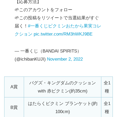
【応募方法】
🌱このアカウントをフォロー
🌱この投稿をリツイートで当選結果がすぐ
届く！
#一番くじピクミンおたから果実コレ
クション
pic.twitter.com/RM3hWKJ9BE
— 一番くじ（BANDAI SPIRITS）
(@ichibanKUJI)
November 2, 2022
バグズ・キングダムのクッション
全1
A賞
with 赤ピクミン(約35cm)
種
はたらくピクミン ブランケット(約
全1
B賞
100cm)
種