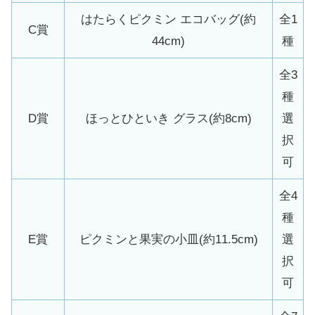
はたらくピクミン エコバッグ(約
全1
C賞
44cm)
種
全3
種
D賞
ほっとひといき グラス(約8cm)
選
択
可
全4
種
E賞
ピクミンと果実の小皿(約11.5cm)
選
択
可