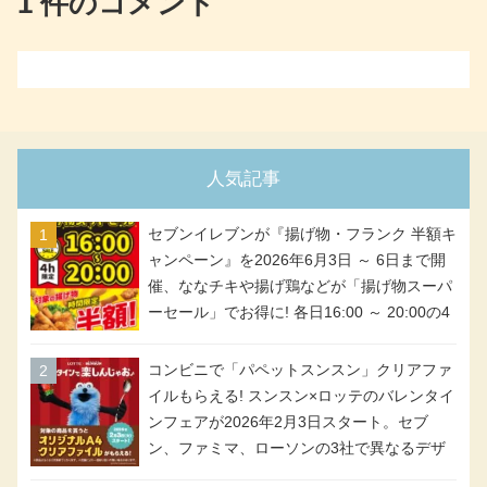
1 件のコメント
人気記事
セブンイレブンが『揚げ物・フランク 半額キ
ャンペーン』を2026年6月3日 ～ 6日まで開
催、ななチキや揚げ鶏などが「揚げ物スーパ
ーセール」でお得に! 各日16:00 ～ 20:00の4
時間限定で実施。ななチキが税抜き116円、
アメリカンドッグが税抜き69円!
コンビニで「パペットスンスン」クリアファ
イルもらえる! スンスン×ロッテのバレンタイ
ンフェアが2026年2月3日スタート。セブ
ン、ファミマ、ローソンの3社で異なるデザ
イン＆対象商品