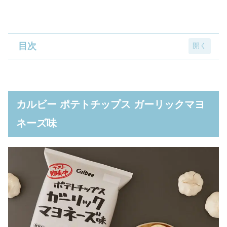
目次
カルビー ポテトチップス ガーリックマヨネ
ーズ味
カルビー ポテトチップス ガーリックマヨ
カンロ 味のしない？飴 24g
ネーズ味
サンヨー食品 マヌルパン風 ガーリックチー
ズ味塩ラーメン
トーヨービバレッジ あたためておいしいカフ
ェラテ 200g
北海道麦酒 プロテinチューハイ 350ml
ヘリオス くらレモン 350ml