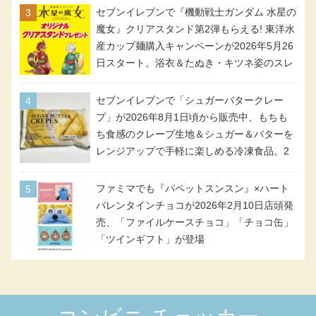
セブンイレブンで『機動戦士ガンダム 水星の
魔女』クリアスタンド第2弾もらえる! 東洋水
産カップ麺購入キャンペーンが2026年5月26
日スタート。浴衣＆たぬき・キツネ姿のスレ
ッタ / ミオリネ / グエル / エラン(強化人士4
号・5号) / シャディクが全6種のクリアスタ
セブンイレブンで「シュガーバタークレー
ンドになって登場!
プ」が2026年8月1日頃から販売中、もちも
ち食感のクレープ生地＆シュガー＆バターを
レンジアップで手軽に楽しめる冷凍食品。2
個入り
ファミマでも『パペットスンスン』×ハート
バレンタインチョコが2026年2月10日店頭発
売、「ファイルケースチョコ」「チョコ缶」
「ツインギフト」が登場