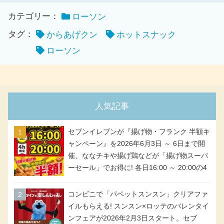
カテゴリー：
ローソン
タグ：
からあげクン
ホットスナック
ローソン
人気記事
セブンイレブンが『揚げ物・フランク 半額キ
ャンペーン』を2026年6月3日 ～ 6日まで開
催、ななチキや揚げ鶏などが「揚げ物スーパ
ーセール」でお得に! 各日16:00 ～ 20:00の4
時間限定で実施。ななチキが税抜き116円、
アメリカンドッグが税抜き69円!
コンビニで「パペットスンスン」クリアファ
イルもらえる! スンスン×ロッテのバレンタイ
ンフェアが2026年2月3日スタート。セブ