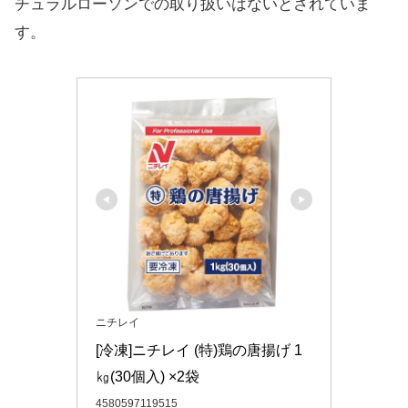
チュラルローソンでの取り扱いはないとされていま
す。
ニチレイ
[冷凍]ニチレイ (特)鶏の唐揚げ 1
㎏(30個入) ×2袋
4580597119515