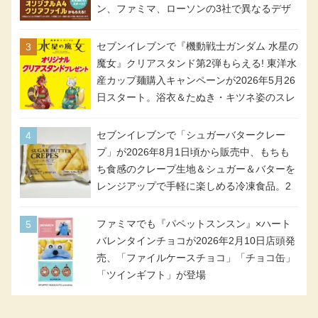
ン、ファミマ、ローソンの3社で異なるデザ
イン＆対象商品
セブンイレブンで『機動戦士ガンダム 水星の
魔女』クリアスタンド第2弾もらえる! 東洋水
産カップ麺購入キャンペーンが2026年5月26
日スタート。浴衣＆たぬき・キツネ姿のスレ
ッタ / ミオリネ / グエル / エラン(強化人士4
号・5号) / シャディクが全6種のクリアスタ
セブンイレブンで「シュガーバタークレー
ンドになって登場!
プ」が2026年8月1日頃から販売中、もちも
ち食感のクレープ生地＆シュガー＆バターを
レンジアップで手軽に楽しめる冷凍食品。2
個入り
ファミマでも『パペットスンスン』×ハート
バレンタインチョコが2026年2月10日店頭発
売、「ファイルケースチョコ」「チョコ缶」
「ツインギフト」が登場