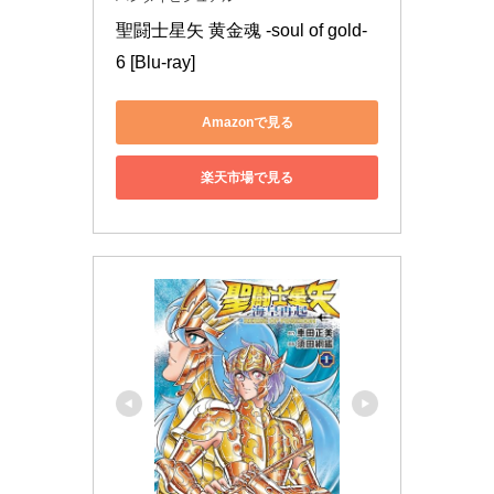
選択
聖闘士星矢 黄金魂 -soul of gold- 
可
6 [Blu-ray]
ラストワ
ジェミニサガフィギュアラ
ン賞
ストワンver.
Amazonで見る
楽天市場で見る