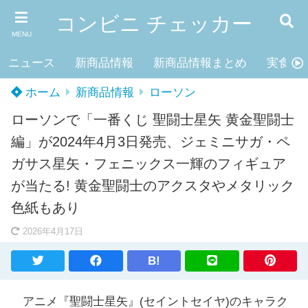
コンビニ チェッカー
MENU
ニュース
新商品情報
新商品情報まとめ
実食レ
ホーム
新商品情報
ローソン
ローソンで「一番くじ 聖闘士星矢 黄金聖闘士
編」が2024年4月3日発売、ジェミニサガ・ペ
ガサス星矢・フェニックス一輝のフィギュア
が当たる! 黄金聖闘士のアクスタやメタリック
色紙もあり
2026年4月17日
B!
アニメ『聖闘士星矢』(セイントセイヤ)のキャラク