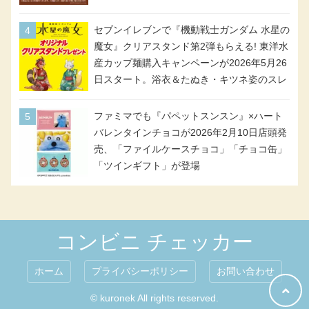
イン＆対象商品
セブンイレブンで『機動戦士ガンダム 水星の
魔女』クリアスタンド第2弾もらえる! 東洋水
産カップ麺購入キャンペーンが2026年5月26
日スタート。浴衣＆たぬき・キツネ姿のスレ
ッタ / ミオリネ / グエル / エラン(強化人士4
号・5号) / シャディクが全6種のクリアスタ
ファミマでも『パペットスンスン』×ハート
ンドになって登場!
バレンタインチョコが2026年2月10日店頭発
売、「ファイルケースチョコ」「チョコ缶」
「ツインギフト」が登場
コンビニ チェッカー
ホーム
プライバシーポリシー
お問い合わせ
© kuronek All rights reserved.