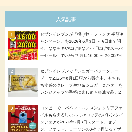
人気記事
セブンイレブンが『揚げ物・フランク 半額キ
ャンペーン』を2026年6月3日 ～ 6日まで開
催、ななチキや揚げ鶏などが「揚げ物スーパ
ーセール」でお得に! 各日16:00 ～ 20:00の4
時間限定で実施。ななチキが税抜き116円、
アメリカンドッグが税抜き69円!
セブンイレブンで「シュガーバタークレー
プ」が2026年8月1日頃から販売中、もちも
ち食感のクレープ生地＆シュガー＆バターを
レンジアップで手軽に楽しめる冷凍食品。2
個入り
コンビニで「パペットスンスン」クリアファ
イルもらえる! スンスン×ロッテのバレンタイ
ンフェアが2026年2月3日スタート。セブ
ン、ファミマ、ローソンの3社で異なるデザ