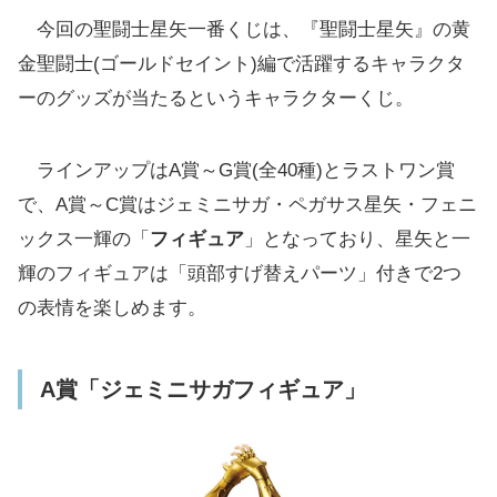
C賞「フェニックス一輝フィギュア」
今回の聖闘士星矢一番くじは、『聖闘士星矢』の黄
黄金聖闘士の「ビッグメタリックシート」
金聖闘士(ゴールドセイント)編で活躍するキャラクタ
「アクスタ」「ビジュアルボード」「メタリ
ーのグッズが当たるというキャラクターくじ。
ック色紙」もあり
D賞「ビッグメタリックアートシート」
ラインアップはA賞～G賞(全40種)とラストワン賞
E賞「アクリルスタンド」(全12種/ランダム)
で、A賞～C賞はジェミニサガ・ペガサス星矢・フェニ
F賞「ビジュアルボード」(全12種)
ックス一輝の「
フィギュア
」となっており、星矢と一
G賞「メタリック色紙」(全12種)
輝のフィギュアは「頭部すげ替えパーツ」付きで2つ
の表情を楽しめます。
ラストワン賞は「ジェミニサガフィギュアラ
ストワンver.」、ダブルチャンスキャンペー
ンも実施
A賞「ジェミニサガフィギュア」
「一番くじ 聖闘士星矢 黄金聖闘士編」ライ
ンアップ一覧