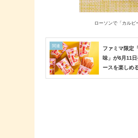
ローソンで「カルビー
関連
ファミマ限定「
味」が6月11
ースを楽しめ