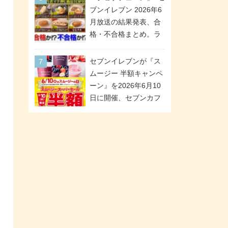
「ツインギフト」が登
ブンイレブン 2026年6
場
月放送の結果発表、合
格・不合格まとめ。ラ
ンキング1位は満場一致
合格「金のハンバー
セブンイレブンが『ス
グ」。満場一致合格数
ムージー 半額キャンペ
は6商品、合格数は2商
ーン』を2026年6月10
品。TVerでの見逃し配
日に開催、セブンカフ
信もあり
ェ スムージーがスーパ
ーセールでお得に!