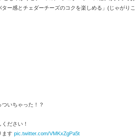
バター感とチェダーチーズのコクを楽しめる」(じゃがりこ
っついちゃった！？
しください！
ります
pic.twitter.com/VMKxZgPa5t