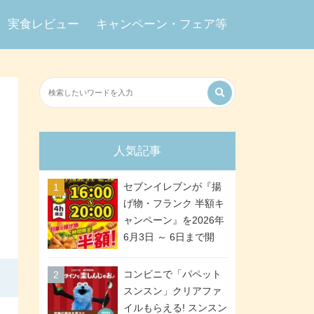
実食レビュー
キャンペーン・フェア等
人気記事
セブンイレブンが『揚
げ物・フランク 半額キ
ャンペーン』を2026年
6月3日 ～ 6日まで開
催、ななチキや揚げ鶏
などが「揚げ物スーパ
コンビニで「パペット
ーセール」でお得に! 各
スンスン」クリアファ
日16:00 ～ 20:00の4時
イルもらえる! スンスン