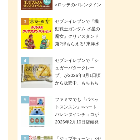
間限定で実施。ななチ
×ロッテのバレンタイン
キが税抜き116円、ア
フェアが2026年2月3日
メリカンドッグが税抜
スタート。セブン、フ
セブンイレブンで『機
き69円!
ァミマ、ローソンの3社
動戦士ガンダム 水星の
で異なるデザイン＆対
魔女』クリアスタンド
象商品
第2弾もらえる! 東洋水
産カップ麺購入キャン
ペーンが2026年5月26
セブンイレブンで「シ
日スタート。浴衣＆た
ュガーバタークレー
ぬき・キツネ姿のスレ
プ」が2026年8月1日頃
ッタ / ミオリネ / グエ
から販売中、もちもち
ル / エラン(強化人士4
食感のクレープ生地＆
号・5号) / シャディク
シュガー＆バターをレ
ファミマでも『パペッ
が全6種のクリアスタン
ンジアップで手軽に楽
トスンスン』×ハート
ドになって登場!
しめる冷凍食品。2個入
バレンタインチョコが
り
2026年2月10日店頭発
売、「ファイルケース
チョコ」「チョコ缶」
「ジョブチューン」×セ