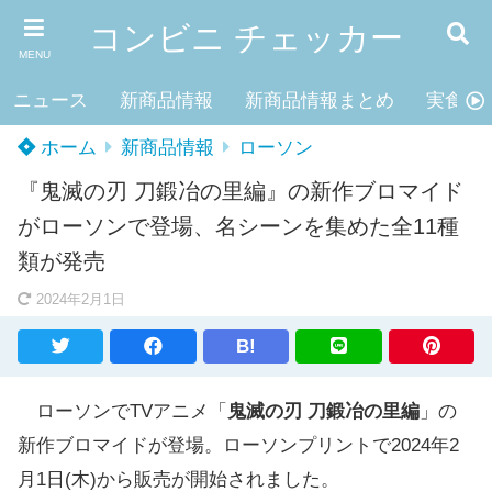
コンビニ チェッカー
MENU
ニュース
新商品情報
新商品情報まとめ
実食レ
ホーム
新商品情報
ローソン
『鬼滅の刃 刀鍛冶の里編』の新作ブロマイド
がローソンで登場、名シーンを集めた全11種
類が発売
2024年2月1日
B!
ローソンでTVアニメ「
鬼滅の刃 刀鍛冶の里編
」の
新作ブロマイドが登場。ローソンプリントで2024年2
月1日(木)から販売が開始されました。