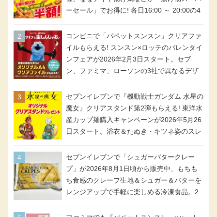
ーセール」でお得に! 各日16:00 ～ 20:00の4
時間限定で実施。ななチキが税抜き116円、
アメリカンドッグが税抜き69円!
コンビニで「パペットスンスン」クリアファ
イルもらえる! スンスン×ロッテのバレンタイ
ンフェアが2026年2月3日スタート。セブ
ン、ファミマ、ローソンの3社で異なるデザ
イン＆対象商品
セブンイレブンで『機動戦士ガンダム 水星の
魔女』クリアスタンド第2弾もらえる! 東洋水
産カップ麺購入キャンペーンが2026年5月26
日スタート。浴衣＆たぬき・キツネ姿のスレ
ッタ / ミオリネ / グエル / エラン(強化人士4
号・5号) / シャディクが全6種のクリアスタ
セブンイレブンで「シュガーバタークレー
ンドになって登場!
プ」が2026年8月1日頃から販売中、もちも
ち食感のクレープ生地＆シュガー＆バターを
レンジアップで手軽に楽しめる冷凍食品。2
個入り