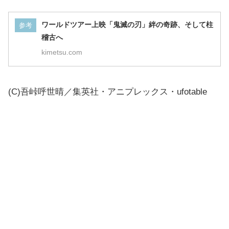
ワールドツアー上映「鬼滅の刃」絆の奇跡、そして柱
参考
稽古へ
kimetsu.com
(C)吾峠呼世晴／集英社・アニプレックス・ufotable