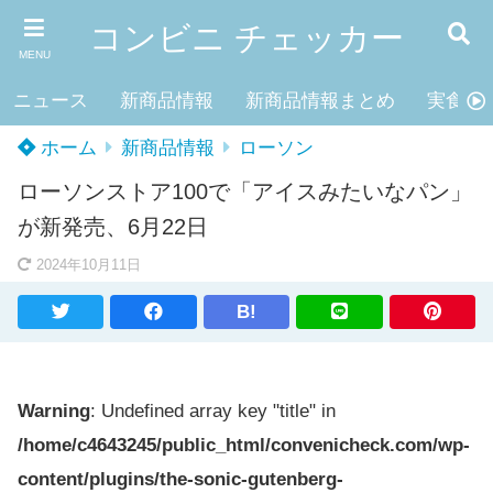
コンビニ チェッカー
MENU
ニュース
新商品情報
新商品情報まとめ
実食レ
ホーム
新商品情報
ローソン
ローソンストア100で「アイスみたいなパン」
が新発売、6月22日
2024年10月11日
B!
Warning
: Undefined array key "title" in
/home/c4643245/public_html/convenicheck.com/wp-
content/plugins/the-sonic-gutenberg-