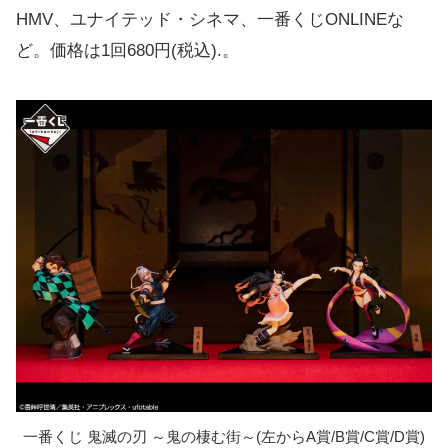
HMV、ユナイテッド・シネマ、一番くじONLINEな
ど。価格は1回680円(税込).。
一番くじ 鬼滅の刃 ～鬼の棲む街～(左からA賞/B賞/C賞/D賞)