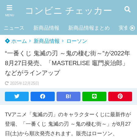
コンビニ チェッカー
MENU
ニュース
新商品情報
新商品情報まとめ
実食レ
ホーム
新商品情報
ローソン
“一番くじ 鬼滅の刃 ～鬼の棲む街～”が2022年
8月27日発売、「MASTERLISE 竈門炭治郎」
などがラインアップ
2025年12月25日
B!
TVアニメ「鬼滅の刃」のキャラクターくじに最新作が
登場、「一番くじ 鬼滅の刃 ～鬼の棲む街～」が8月27
日(土)から順次発売されます。販売はローソン、