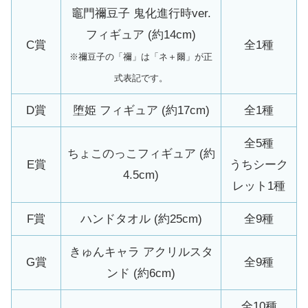
竈門禰豆子 鬼化進行時ver.
フィギュア (約14cm)
C賞
全1種
※禰豆子の「禰」は「ネ＋爾」が正
式表記です。
D賞
堕姫 フィギュア (約17cm)
全1種
全5種
ちょこのっこフィギュア (約
E賞
うちシーク
4.5cm)
レット1種
F賞
ハンドタオル (約25cm)
全9種
きゅんキャラ アクリルスタ
G賞
全9種
ンド (約6cm)
全10種