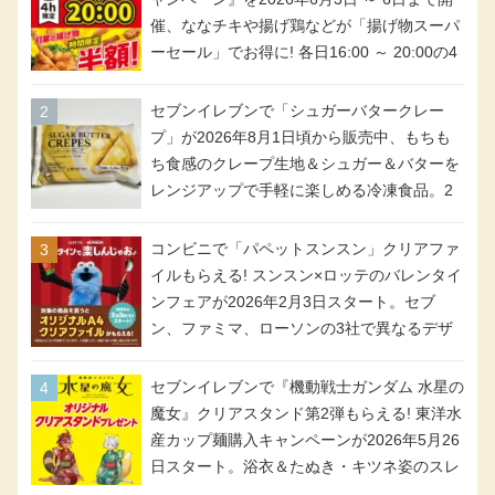
催、ななチキや揚げ鶏などが「揚げ物スーパ
ーセール」でお得に! 各日16:00 ～ 20:00の4
時間限定で実施。ななチキが税抜き116円、
アメリカンドッグが税抜き69円!
セブンイレブンで「シュガーバタークレー
プ」が2026年8月1日頃から販売中、もちも
ち食感のクレープ生地＆シュガー＆バターを
レンジアップで手軽に楽しめる冷凍食品。2
個入り
コンビニで「パペットスンスン」クリアファ
イルもらえる! スンスン×ロッテのバレンタイ
ンフェアが2026年2月3日スタート。セブ
ン、ファミマ、ローソンの3社で異なるデザ
イン＆対象商品
セブンイレブンで『機動戦士ガンダム 水星の
魔女』クリアスタンド第2弾もらえる! 東洋水
産カップ麺購入キャンペーンが2026年5月26
日スタート。浴衣＆たぬき・キツネ姿のスレ
ッタ / ミオリネ / グエル / エラン(強化人士4