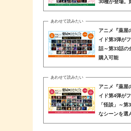
30種が登場
アニメ『薬屋
イド第3弾がフ
話～第33話の
購入可能
アニメ『薬屋
イド第4弾がフ
「怪談」～第3
なシーンを選