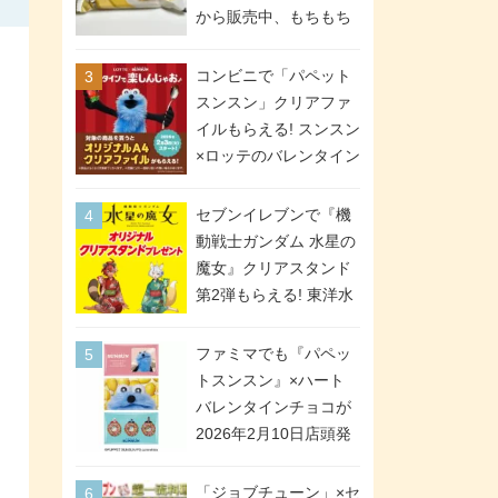
間限定で実施。ななチ
から販売中、もちもち
キが税抜き116円、ア
食感のクレープ生地＆
メリカンドッグが税抜
シュガー＆バターをレ
コンビニで「パペット
き69円!
ンジアップで手軽に楽
スンスン」クリアファ
しめる冷凍食品。2個入
イルもらえる! スンスン
り
×ロッテのバレンタイン
フェアが2026年2月3日
スタート。セブン、フ
セブンイレブンで『機
ァミマ、ローソンの3社
動戦士ガンダム 水星の
で異なるデザイン＆対
魔女』クリアスタンド
象商品
第2弾もらえる! 東洋水
産カップ麺購入キャン
ペーンが2026年5月26
ファミマでも『パペッ
日スタート。浴衣＆た
トスンスン』×ハート
ぬき・キツネ姿のスレ
バレンタインチョコが
ッタ / ミオリネ / グエ
2026年2月10日店頭発
ル / エラン(強化人士4
売、「ファイルケース
号・5号) / シャディク
チョコ」「チョコ缶」
「ジョブチューン」×セ