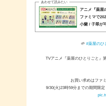
アニメ『薬屋
ファミマで202
小蘭 / 子翠
🌱
#薬屋のひ
TVアニメ『薬屋のひとりごと』第
お買い求めはファ
9/30(火)23時59分までの期間限
pic.