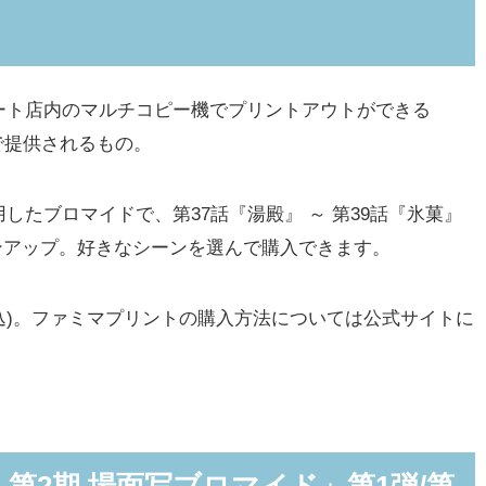
ト店内のマルチコピー機でプリントアウトができる
)」で提供されるもの。
たブロマイドで、第37話『湯殿』 ～ 第39話『氷菓』
インアップ。好きなシーンを選んで購入できます。
税込)。ファミマプリントの購入方法については公式サイトに
第2期 場面写ブロマイド」第1弾/第