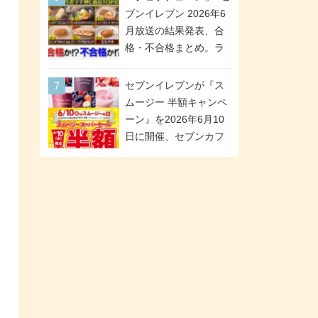
が全6種のクリアスタン
「ツインギフト」が登
ブンイレブン 2026年6
ドになって登場!
場
月放送の結果発表、合
格・不合格まとめ。ラ
ンキング1位は満場一致
合格「金のハンバー
セブンイレブンが『ス
グ」。満場一致合格数
ムージー 半額キャンペ
は6商品、合格数は2商
ーン』を2026年6月10
品。TVerでの見逃し配
日に開催、セブンカフ
信もあり
ェ スムージーがスーパ
ーセールでお得に!