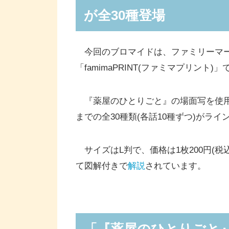
が全30種登場
今回のブロマイドは、ファミリーマー
「famimaPRINT(ファミマプリント
『薬屋のひとりごと』の場面写を使用し
までの全30種類(各話10種ずつ)がラ
サイズはL判で、価格は1枚200円(
て図解付きで
解説
されています。
「『薬屋のひとりごと』