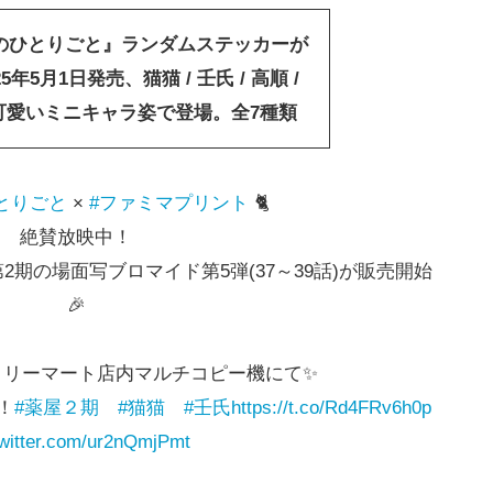
のひとりごと』ランダムステッカーが
5年5月1日発売、猫猫 / 壬氏 / 高順 /
が可愛いミニキャラ姿で登場。全7種類
とりごと
×
#ファミマプリント
🐈
絶賛放映中！
2期の場面写ブロマイド第5弾(37～39話)が販売開始
🎉
ミリーマート店内マルチコピー機にて✨
定！
#薬屋２期
#猫猫
#壬氏
https://t.co/Rd4FRv6h0p
twitter.com/ur2nQmjPmt