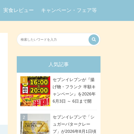
実食レビュー
キャンペーン・フェア等
人気記事
セブンイレブンが『揚
げ物・フランク 半額キ
ャンペーン』を2026年
6月3日 ～ 6日まで開
催、ななチキや揚げ鶏
などが「揚げ物スーパ
セブンイレブンで「シ
ーセール」でお得に! 各
ュガーバタークレー
日16:00 ～ 20:00の4時
プ」が2026年8月1日頃