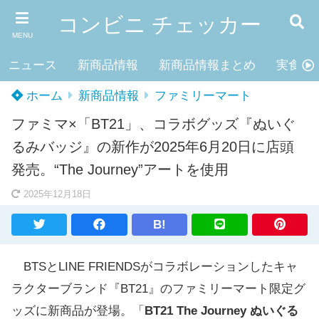
コンビニ チェッカー
MENU
ニュース
新商品情報
新商品情報まとめ
実食レ
ホーム
新商品情報
ファミリーマート
ファミマ×「BT21」、コラボグッズ『ぬいぐ
るみバッジ』の新作が2025年6月20日に店頭
発売。“The Journey”アートを使用
2025年12月18日
B!
BTSとLINE FRIENDSがコラボレーションしたキャ
ラクターブランド『BT21』のファミリーマート限定グ
ッズに新商品が登場。「
BT21 The Journey
ぬいぐる