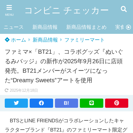
コンビニ チェッカー
MENU
ニュース
新商品情報
新商品情報まとめ
実食レ
ホーム
新商品情報
ファミリーマート
ファミマ×「BT21」、コラボグッズ『ぬいぐ
るみバッジ』の新作が2025年9月26日に店頭
発売。BT21メンバーがスイーツになっ
た“Dreamy Sweets”アートを使用
2025年12月18日
B!
BTSとLINE FRIENDSがコラボレーションしたキャ
ラクターブランド『BT21』のファミリーマート限定グ