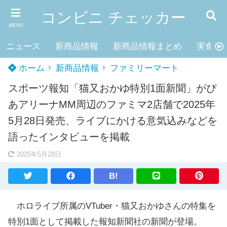
コンビニ チェッカー
MENU
ニュース
新商品情報
新商品情報まとめ
実食レ
ホーム
新商品情報
ファミリーマート
スポーツ報知「猫又おかゆ特別1面新聞」がぴ
あアリーナMM周辺のファミマ2店舗で2025年
5月28日発売、ライブにかける意気込みなどを
語ったインタビューを掲載
2025年5月28日
B!
ホロライブ所属のVTuber・猫又おかゆさんの特集を
特別1面として掲載した報知新聞社の新聞が登場。