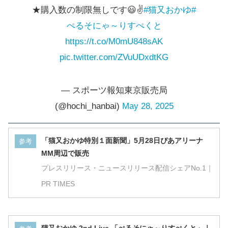
★購入数の制限無しです😃✌️
#猫又おかゆ
#
ぺるそにゃ～りすぺくと
https://t.co/M0mU848sAK
pic.twitter.com/ZVuUDxdtKG
— スポーツ報知東京販売局
(@hochi_hanbai)
May 28, 2025
「猫又おかゆ特別１面新聞」5月28日ぴあアリーナ
参考
MM周辺で販売
プレスリリース・ニュースリリース配信シェアNo.1｜
PR TIMES
猫又おかゆ 2nd Live.「ぺるそにゃ～りすぺくと」｜
参考