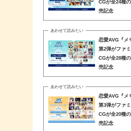
CGが全24
売記念
恋愛AVG『
第2弾がファ
CGが全28
売記念
恋愛AVG『
第3弾がファミ
CGが全20
売記念