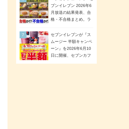
「ツインギフト」が登
ブンイレブン 2026年6
場
月放送の結果発表、合
格・不合格まとめ。ラ
ンキング1位は満場一致
合格「金のハンバー
セブンイレブンが『ス
グ」。満場一致合格数
ムージー 半額キャンペ
は6商品、合格数は2商
ーン』を2026年6月10
品。TVerでの見逃し配
日に開催、セブンカフ
信もあり
ェ スムージーがスーパ
ーセールでお得に!