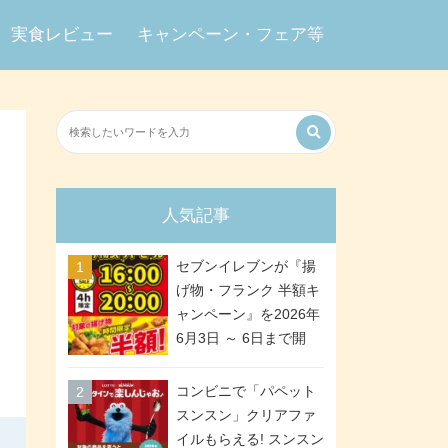
実食レビュー
キャンペーン・フェア等
人気記事
セブンイレブンが『揚
げ物・フランク 半額キ
ャンペーン』を2026年
6月3日 ～ 6日まで開
催、ななチキや揚げ鶏
などが「揚げ物スーパ
コンビニで「パペット
ーセール」でお得に! 各
スンスン」クリアファ
日16:00 ～ 20:00の4時
イルもらえる! スンスン