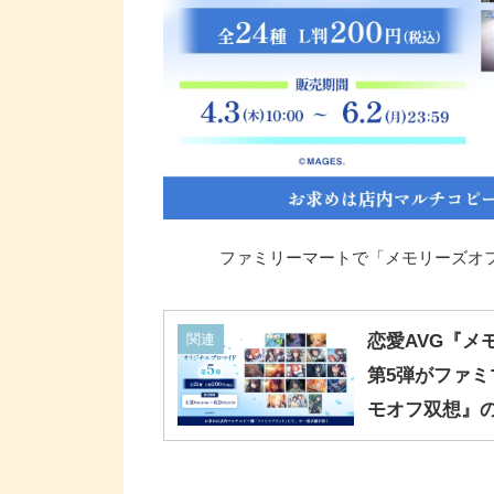
ファミリーマートで「メモリーズオフ メ
関連
恋愛AVG『メ
第5弾がファミ
モオフ双想』の