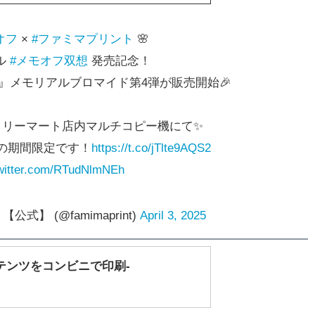
オフ
×
#ファミマプリント
🌸
ル
#メモオフ双想
発売記念！
』メモリアルブロマイド第4弾が販売開始🎉
ミリーマート店内マルチコピー機にて✨
までの期間限定です！
https://t.co/jTlte9AQS2
twitter.com/RTudNlmNEh
式】 (@famimaprint)
April 3, 2025
テンツをコンビニで印刷-