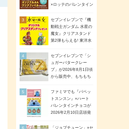
間限定で実施。ななチ
×ロッテのバレンタイン
キが税抜き116円、ア
フェアが2026年2月3日
メリカンドッグが税抜
スタート。セブン、フ
セブンイレブンで『機
き69円!
ァミマ、ローソンの3社
動戦士ガンダム 水星の
で異なるデザイン＆対
魔女』クリアスタンド
象商品
第2弾もらえる! 東洋水
産カップ麺購入キャン
ペーンが2026年5月26
セブンイレブンで「シ
日スタート。浴衣＆た
ュガーバタークレー
ぬき・キツネ姿のスレ
プ」が2026年8月1日頃
ッタ / ミオリネ / グエ
から販売中、もちもち
ル / エラン(強化人士4
食感のクレープ生地＆
号・5号) / シャディク
シュガー＆バターをレ
ファミマでも『パペッ
が全6種のクリアスタン
ンジアップで手軽に楽
トスンスン』×ハート
ドになって登場!
しめる冷凍食品。2個入
バレンタインチョコが
り
2026年2月10日店頭発
売、「ファイルケース
チョコ」「チョコ缶」
「ジョブチューン」×セ