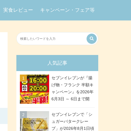
実食レビュー
キャンペーン・フェア等
人気記事
セブンイレブンが『揚
げ物・フランク 半額キ
ャンペーン』を2026年
6月3日 ～ 6日まで開
催、ななチキや揚げ鶏
などが「揚げ物スーパ
セブンイレブンで「シ
ーセール」でお得に! 各
ュガーバタークレー
日16:00 ～ 20:00の4時
プ」が2026年8月1日頃