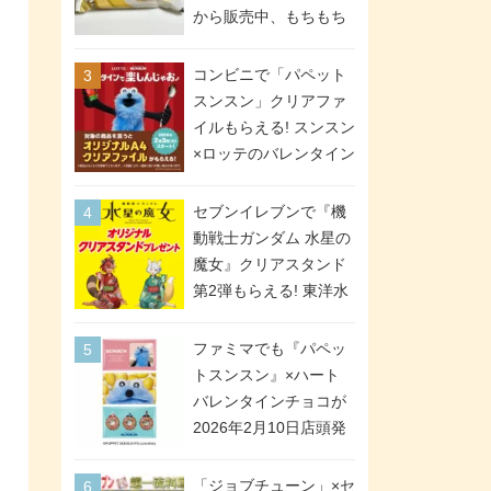
間限定で実施。ななチ
から販売中、もちもち
キが税抜き116円、ア
食感のクレープ生地＆
メリカンドッグが税抜
シュガー＆バターをレ
コンビニで「パペット
き69円!
ンジアップで手軽に楽
スンスン」クリアファ
しめる冷凍食品。2個入
イルもらえる! スンスン
り
×ロッテのバレンタイン
フェアが2026年2月3日
スタート。セブン、フ
セブンイレブンで『機
ァミマ、ローソンの3社
動戦士ガンダム 水星の
で異なるデザイン＆対
魔女』クリアスタンド
象商品
第2弾もらえる! 東洋水
産カップ麺購入キャン
ペーンが2026年5月26
ファミマでも『パペッ
日スタート。浴衣＆た
トスンスン』×ハート
ぬき・キツネ姿のスレ
バレンタインチョコが
ッタ / ミオリネ / グエ
2026年2月10日店頭発
ル / エラン(強化人士4
売、「ファイルケース
号・5号) / シャディク
チョコ」「チョコ缶」
「ジョブチューン」×セ