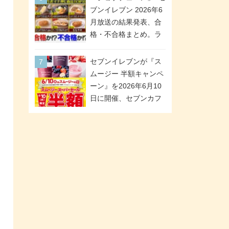
が全6種のクリアスタン
「ツインギフト」が登
ブンイレブン 2026年6
ドになって登場!
場
月放送の結果発表、合
格・不合格まとめ。ラ
ンキング1位は満場一致
合格「金のハンバー
セブンイレブンが『ス
グ」。満場一致合格数
ムージー 半額キャンペ
は6商品、合格数は2商
ーン』を2026年6月10
品。TVerでの見逃し配
日に開催、セブンカフ
信もあり
ェ スムージーがスーパ
ーセールでお得に!