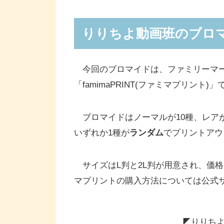
りりちよ動画班のブロマ
今回のブロマイドは、ファミリーマー
「famimaPRINT(ファミマプリント
ブロマイドはノーマルが10種、レアが
いずれか1種が
ランダム
でプリントアウ
サイズはL判と2L判が用意され、価格はL判
マプリントの購入方法については公式
◤りりちよ