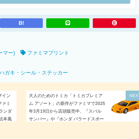
B!
ーマー)
ファミマプリント
ハガキ・シール・ステッカー
ザイン
大人のためのトミカ「トミカプレミア
NEX
ファミ
ム アソート」の新作がファミマで2025
ランダ
年3月19日から店頭販売中、『スバル
絵本風
サンバー』や『ホンダ バラードスポー
ツ CR-X』など4車種が登場