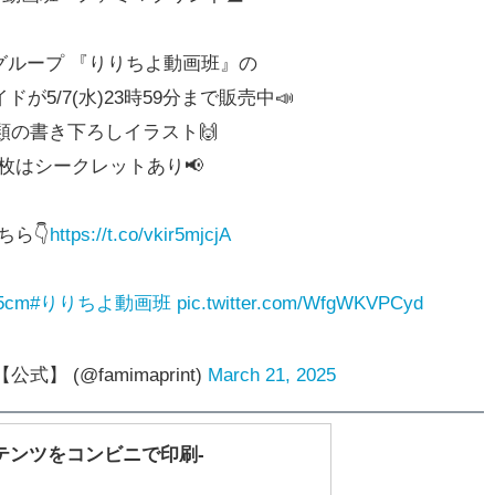
グループ 『りりちよ動画班』の
が5/7(水)23時59分まで販売中📣
種類の書き下ろしイラスト🙌
枚はシークレットあり📢
ちら👇
https://t.co/vkir5mjcjA
45cm
#りりちよ動画班
pic.twitter.com/WfgWKVPCyd
】 (@famimaprint)
March 21, 2025
テンツをコンビニで印刷-