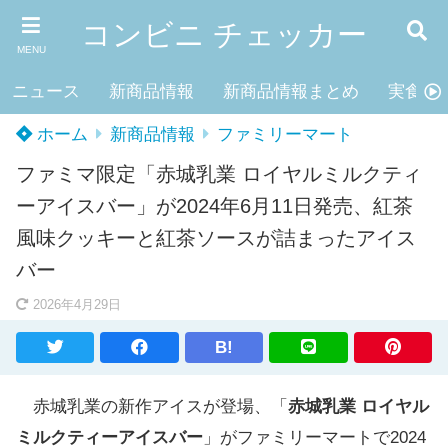
コンビニ チェッカー
MENU
ニュース
新商品情報
新商品情報まとめ
実食レ
ホーム
新商品情報
ファミリーマート
ファミマ限定「赤城乳業 ロイヤルミルクティ
ーアイスバー」が2024年6月11日発売、紅茶
風味クッキーと紅茶ソースが詰まったアイス
バー
2026年4月29日
B!
赤城乳業の新作アイスが登場、「
赤城乳業 ロイヤル
ミルクティーアイスバー
」がファミリーマートで2024