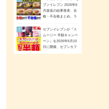
が全6種のクリアスタン
「ツインギフト」が登
ブンイレブン 2026年6
ドになって登場!
場
月放送の結果発表、合
格・不合格まとめ。ラ
ンキング1位は満場一致
合格「金のハンバー
セブンイレブンが『ス
グ」。満場一致合格数
ムージー 半額キャンペ
は6商品、合格数は2商
ーン』を2026年6月10
品。TVerでの見逃し配
日に開催、セブンカフ
信もあり
ェ スムージーがスーパ
ーセールでお得に!