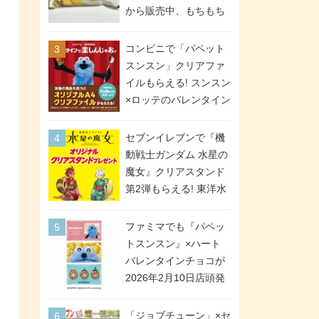
間限定で実施。ななチ
から販売中、もちもち
キが税抜き116円、ア
食感のクレープ生地＆
メリカンドッグが税抜
シュガー＆バターをレ
コンビニで「パペット
き69円!
ンジアップで手軽に楽
スンスン」クリアファ
しめる冷凍食品。2個入
イルもらえる! スンスン
り
×ロッテのバレンタイン
フェアが2026年2月3日
スタート。セブン、フ
セブンイレブンで『機
ァミマ、ローソンの3社
動戦士ガンダム 水星の
で異なるデザイン＆対
魔女』クリアスタンド
象商品
第2弾もらえる! 東洋水
産カップ麺購入キャン
ペーンが2026年5月26
ファミマでも『パペッ
日スタート。浴衣＆た
トスンスン』×ハート
ぬき・キツネ姿のスレ
バレンタインチョコが
ッタ / ミオリネ / グエ
2026年2月10日店頭発
ル / エラン(強化人士4
売、「ファイルケース
号・5号) / シャディク
チョコ」「チョコ缶」
「ジョブチューン」×セ