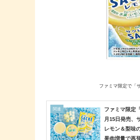
ファミマ限定で「サ
関連
ファミマ限定「
月15日発売、
レモン＆梨味
果肉増量で再