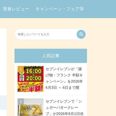
実食レビュー
キャンペーン・フェア等
人気記事
セブンイレブンが『揚
げ物・フランク 半額キ
ャンペーン』を2026年
6月3日 ～ 6日まで開
催、ななチキや揚げ鶏
などが「揚げ物スーパ
セブンイレブンで「シ
ーセール」でお得に! 各
ュガーバタークレー
日16:00 ～ 20:00の4時
プ」が2026年8月1日頃