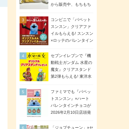
間限定で実施。ななチ
から販売中、もちもち
キが税抜き116円、ア
食感のクレープ生地＆
メリカンドッグが税抜
シュガー＆バターをレ
コンビニで「パペット
き69円!
ンジアップで手軽に楽
スンスン」クリアファ
しめる冷凍食品。2個入
イルもらえる! スンスン
り
×ロッテのバレンタイン
フェアが2026年2月3日
スタート。セブン、フ
セブンイレブンで『機
ァミマ、ローソンの3社
動戦士ガンダム 水星の
で異なるデザイン＆対
魔女』クリアスタンド
象商品
第2弾もらえる! 東洋水
産カップ麺購入キャン
ペーンが2026年5月26
ファミマでも『パペッ
日スタート。浴衣＆た
トスンスン』×ハート
ぬき・キツネ姿のスレ
バレンタインチョコが
ッタ / ミオリネ / グエ
2026年2月10日店頭発
ル / エラン(強化人士4
売、「ファイルケース
号・5号) / シャディク
チョコ」「チョコ缶」
「ジョブチューン」×セ