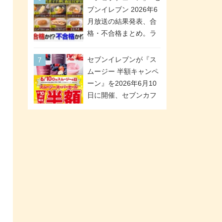
が全6種のクリアスタン
「ツインギフト」が登
ブンイレブン 2026年6
ドになって登場!
場
月放送の結果発表、合
格・不合格まとめ。ラ
ンキング1位は満場一致
合格「金のハンバー
セブンイレブンが『ス
グ」。満場一致合格数
ムージー 半額キャンペ
は6商品、合格数は2商
ーン』を2026年6月10
品。TVerでの見逃し配
日に開催、セブンカフ
信もあり
ェ スムージーがスーパ
ーセールでお得に!