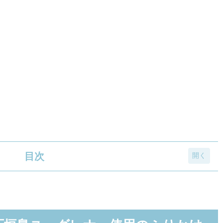
目次
グレナ』使用のふりかけを組み合わせたカップ焼きそ
)をふりかけに使用