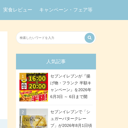
実食レビュー
キャンペーン・フェア等
人気記事
セブンイレブンが『揚
げ物・フランク 半額キ
ャンペーン』を2026年
6月3日 ～ 6日まで開
催、ななチキや揚げ鶏
などが「揚げ物スーパ
セブンイレブンで「シ
ーセール」でお得に! 各
ュガーバタークレー
日16:00 ～ 20:00の4時
プ」が2026年8月1日頃