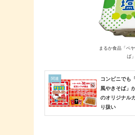
まるか食品「ペヤ
ば」
関連
コンビニでも
風やきそば」が2
のオリジナル
り扱い