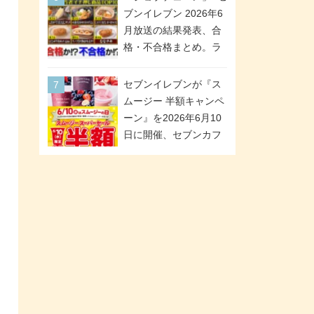
が全6種のクリアスタン
「ツインギフト」が登
ブンイレブン 2026年6
ドになって登場!
場
月放送の結果発表、合
格・不合格まとめ。ラ
ンキング1位は満場一致
合格「金のハンバー
セブンイレブンが『ス
グ」。満場一致合格数
ムージー 半額キャンペ
は6商品、合格数は2商
ーン』を2026年6月10
品。TVerでの見逃し配
日に開催、セブンカフ
信もあり
ェ スムージーがスーパ
ーセールでお得に!