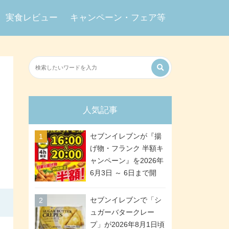
実食レビュー
キャンペーン・フェア等
人気記事
セブンイレブンが『揚
げ物・フランク 半額キ
ャンペーン』を2026年
6月3日 ～ 6日まで開
催、ななチキや揚げ鶏
などが「揚げ物スーパ
セブンイレブンで「シ
ーセール」でお得に! 各
ュガーバタークレー
日16:00 ～ 20:00の4時
プ」が2026年8月1日頃