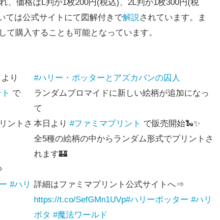
価格はL判が1枚200円(税込)、2L判が1枚300円(税
いては公式サイトにて図解付きで
解説
されています。ま
ざして購入することも可能となっています。
より
#ハリー・ポッターとアズカバンの囚人
ント
で
ランダムブロマイドに新しい絵柄が追加になっ
て
リントさ
本日より
#ファミマプリント
で販売開始🐍✨
全5種の絵柄の中からランダム形式でプリントさ
れます🏰
⇒
ー
#ハリ
詳細はファミマプリント公式サイトへ⇒
https://t.co/SefGMn1UVp
#ハリーポッター
#ハリ
ポタ
#魔法ワールド