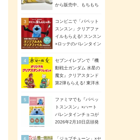
間限定で実施。ななチ
から販売中、もちもち
キが税抜き116円、ア
食感のクレープ生地＆
メリカンドッグが税抜
シュガー＆バターをレ
コンビニで「パペット
き69円!
ンジアップで手軽に楽
スンスン」クリアファ
しめる冷凍食品。2個入
イルもらえる! スンスン
り
×ロッテのバレンタイン
フェアが2026年2月3日
スタート。セブン、フ
セブンイレブンで『機
ァミマ、ローソンの3社
動戦士ガンダム 水星の
で異なるデザイン＆対
魔女』クリアスタンド
象商品
第2弾もらえる! 東洋水
産カップ麺購入キャン
ペーンが2026年5月26
ファミマでも『パペッ
日スタート。浴衣＆た
トスンスン』×ハート
ぬき・キツネ姿のスレ
バレンタインチョコが
ッタ / ミオリネ / グエ
2026年2月10日店頭発
ル / エラン(強化人士4
売、「ファイルケース
号・5号) / シャディク
チョコ」「チョコ缶」
「ジョブチューン」×セ