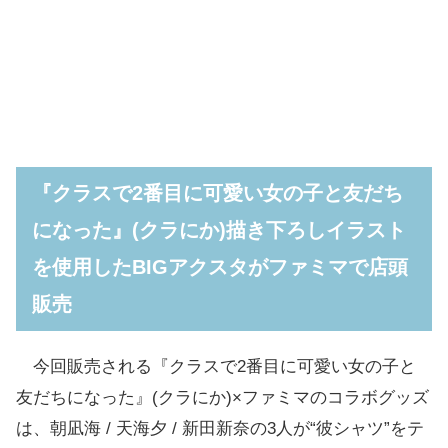
『クラスで2番目に可愛い女の子と友だち
になった』(クラにか)描き下ろしイラスト
を使用したBIGアクスタがファミマで店頭
販売
今回販売される『クラスで2番目に可愛い女の子と
友だちになった』(クラにか)×ファミマのコラボグッズ
は、朝凪海 / 天海夕 / 新田新奈の3人が“彼シャツ”をテ