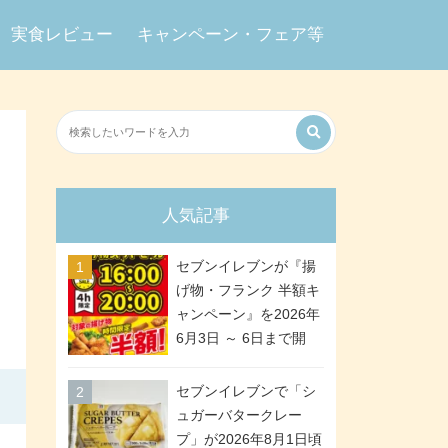
実食レビュー
キャンペーン・フェア等
人気記事
セブンイレブンが『揚
げ物・フランク 半額キ
ャンペーン』を2026年
6月3日 ～ 6日まで開
催、ななチキや揚げ鶏
などが「揚げ物スーパ
セブンイレブンで「シ
ーセール」でお得に! 各
ュガーバタークレー
日16:00 ～ 20:00の4時
プ」が2026年8月1日頃