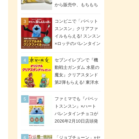
間限定で実施。ななチ
から販売中、もちもち
キが税抜き116円、ア
食感のクレープ生地＆
メリカンドッグが税抜
シュガー＆バターをレ
コンビニで「パペット
き69円!
ンジアップで手軽に楽
スンスン」クリアファ
しめる冷凍食品。2個入
イルもらえる! スンスン
り
×ロッテのバレンタイン
フェアが2026年2月3日
スタート。セブン、フ
セブンイレブンで『機
ァミマ、ローソンの3社
動戦士ガンダム 水星の
で異なるデザイン＆対
魔女』クリアスタンド
象商品
第2弾もらえる! 東洋水
産カップ麺購入キャン
ペーンが2026年5月26
ファミマでも『パペッ
日スタート。浴衣＆た
トスンスン』×ハート
ぬき・キツネ姿のスレ
バレンタインチョコが
ッタ / ミオリネ / グエ
2026年2月10日店頭発
ル / エラン(強化人士4
売、「ファイルケース
号・5号) / シャディク
チョコ」「チョコ缶」
「ジョブチューン」×セ