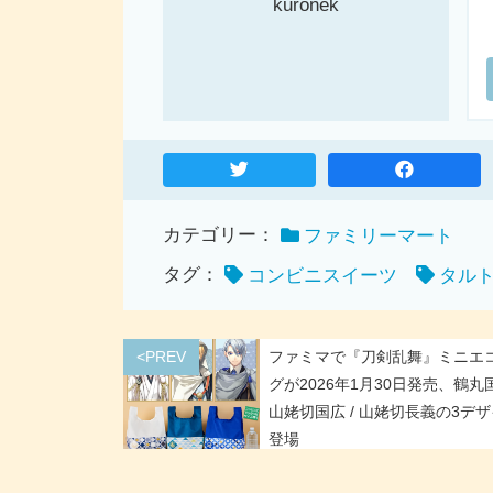
kuronek
カテゴリー：
ファミリーマート
タグ：
コンビニスイーツ
タル
<PREV
ファミマで『刀剣乱舞』ミニエ
グが2026年1月30日発売、鶴丸国
山姥切国広 / 山姥切長義の3デ
登場