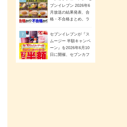
が全6種のクリアスタン
「ツインギフト」が登
ブンイレブン 2026年6
ドになって登場!
場
月放送の結果発表、合
格・不合格まとめ。ラ
ンキング1位は満場一致
合格「金のハンバー
セブンイレブンが『ス
グ」。満場一致合格数
ムージー 半額キャンペ
は6商品、合格数は2商
ーン』を2026年6月10
品。TVerでの見逃し配
日に開催、セブンカフ
信もあり
ェ スムージーがスーパ
ーセールでお得に!