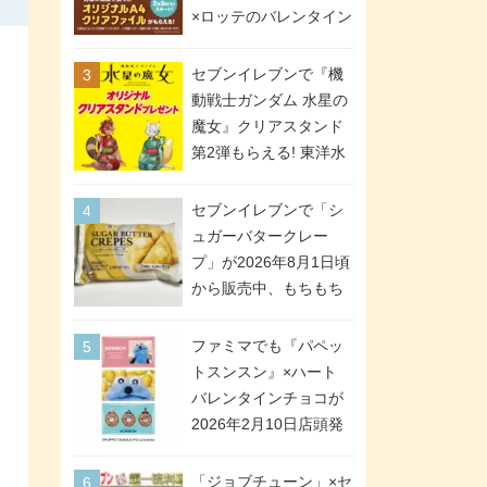
間限定で実施。ななチ
×ロッテのバレンタイン
キが税抜き116円、ア
フェアが2026年2月3日
メリカンドッグが税抜
スタート。セブン、フ
セブンイレブンで『機
き69円!
ァミマ、ローソンの3社
動戦士ガンダム 水星の
で異なるデザイン＆対
魔女』クリアスタンド
象商品
第2弾もらえる! 東洋水
産カップ麺購入キャン
ペーンが2026年5月26
セブンイレブンで「シ
日スタート。浴衣＆た
ュガーバタークレー
ぬき・キツネ姿のスレ
プ」が2026年8月1日頃
ッタ / ミオリネ / グエ
から販売中、もちもち
ル / エラン(強化人士4
食感のクレープ生地＆
号・5号) / シャディク
シュガー＆バターをレ
ファミマでも『パペッ
が全6種のクリアスタン
ンジアップで手軽に楽
トスンスン』×ハート
ドになって登場!
しめる冷凍食品。2個入
バレンタインチョコが
り
2026年2月10日店頭発
売、「ファイルケース
チョコ」「チョコ缶」
「ジョブチューン」×セ