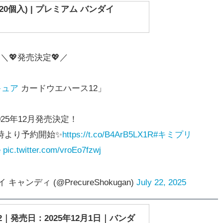
0個入) | プレミアム バンダイ
＼💖発売決定💖／
キュア
カードウエハース12」
025年12月発売決定！
時より予約開始✨
https://t.co/B4ArB5LX1R
#キミプリ
e
pic.twitter.com/vroEo7fzwj
ャンディ (@PrecureShokugan)
July 22, 2025
｜発売日：2025年12月1日｜バンダ