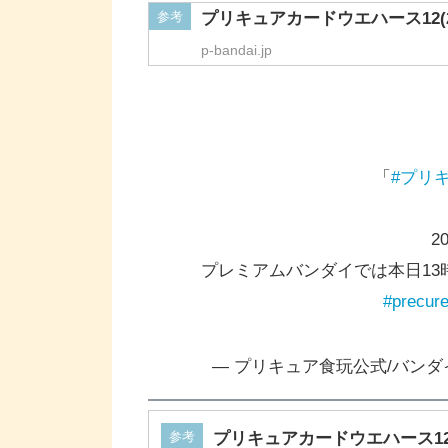
参考
プリキュアカードウエハース12(2
p-bandai.jp
「
#プリ
2
プレミアムバンダイでは本日13
#precur
— プリキュア食玩公式/バンダイ キ
参考
プリキュアカードウエハース12