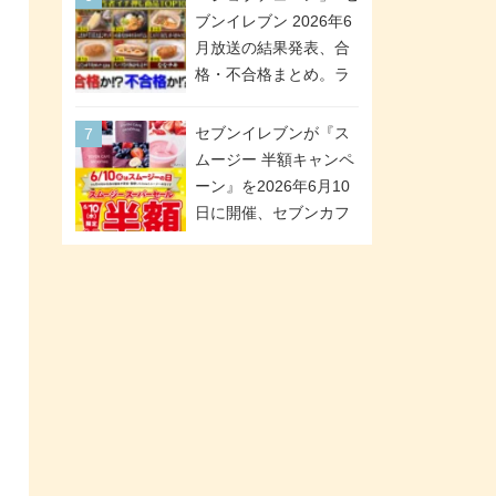
「ツインギフト」が登
ブンイレブン 2026年6
場
月放送の結果発表、合
格・不合格まとめ。ラ
ンキング1位は満場一致
合格「金のハンバー
セブンイレブンが『ス
グ」。満場一致合格数
ムージー 半額キャンペ
は6商品、合格数は2商
ーン』を2026年6月10
品。TVerでの見逃し配
日に開催、セブンカフ
信もあり
ェ スムージーがスーパ
ーセールでお得に!