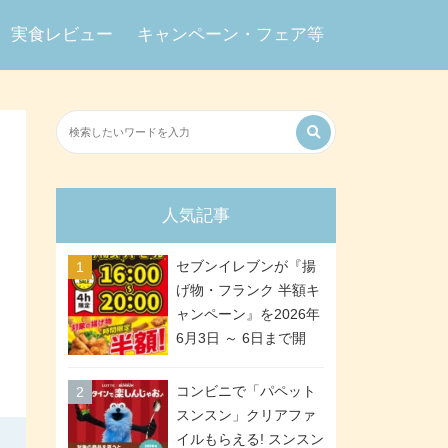
実食レビュー
キャンペーン・フェア等
人気記事
セブンイレブンが『揚
げ物・フランク 半額キ
ャンペーン』を2026年
6月3日 ～ 6日まで開
催、ななチキや揚げ鶏
などが「揚げ物スーパ
コンビニで「パペット
ーセール」でお得に! 各
スンスン」クリアファ
日16:00 ～ 20:00の4時
イルもらえる! スンスン