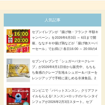
人気記事
セブンイレブンが『揚げ物・フランク 半額キ
ャンペーン』を2026年6月3日 ～ 6日まで開
催、ななチキや揚げ鶏などが「揚げ物スーパ
ーセール」でお得に! 各日16:00 ～ 20:00の4
時間限定で実施。ななチキが税抜き116円、
アメリカンドッグが税抜き69円!
セブンイレブンで「シュガーバタークレー
プ」が2026年8月1日頃から販売中、もちも
ち食感のクレープ生地＆シュガー＆バターを
レンジアップで手軽に楽しめる冷凍食品。2
個入り
コンビニで「パペットスンスン」クリアファ
イルもらえる! スンスン×ロッテのバレンタイ
ンフェアが2026年2月3日スタート。セブ