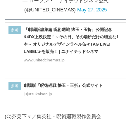
— ローソン・ユナイテッドシネマ公式
(@UNITED_CINEMAS)
May 27, 2025
『劇場版総集編 呪術廻戦 懐玉・玉折』公開記念
参考
&4DX上映決定！～その日、その場所だけの特別な1
本～ オリジナルデザインラベル缶≪TAG LIVE!
LABEL≫を販売！ | ユナイテッドシネマ
www.unitedcinemas.jp
劇場版『呪術廻戦 懐玉・玉折』公式サイト
参考
jujutsukaisen.jp
(C)芥見下々／集英社・呪術廻戦製作委員会