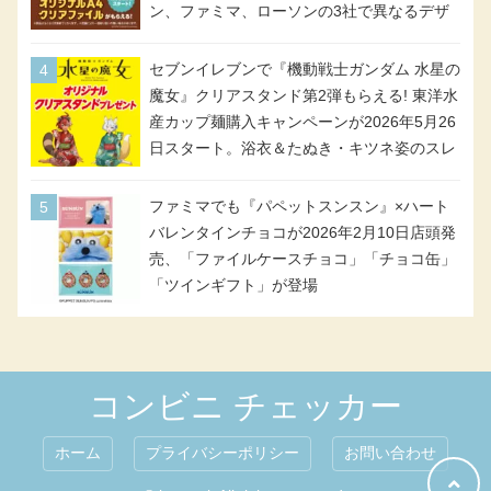
ン、ファミマ、ローソンの3社で異なるデザ
イン＆対象商品
セブンイレブンで『機動戦士ガンダム 水星の
魔女』クリアスタンド第2弾もらえる! 東洋水
産カップ麺購入キャンペーンが2026年5月26
日スタート。浴衣＆たぬき・キツネ姿のスレ
ッタ / ミオリネ / グエル / エラン(強化人士4
号・5号) / シャディクが全6種のクリアスタ
ファミマでも『パペットスンスン』×ハート
ンドになって登場!
バレンタインチョコが2026年2月10日店頭発
売、「ファイルケースチョコ」「チョコ缶」
「ツインギフト」が登場
コンビニ チェッカー
ホーム
プライバシーポリシー
お問い合わせ