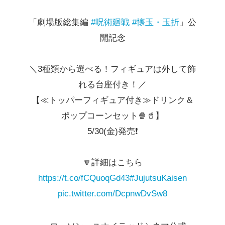
「劇場版総集編
#呪術廻戦
#懐玉・玉折
」公
開記念
＼3種類から選べる！フィギュアは外して飾
れる台座付き！／
【≪トッパーフィギュア付き≫ドリンク＆
ポップコーンセット🍿🥤】
5/30(金)発売❗
🔽詳細はこちら
https://t.co/fCQuoqGd43
#JujutsuKaisen
pic.twitter.com/DcpnwDvSw8